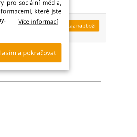
y pro sociální média,
nformacemi, které jste
by.
Více informací
Koupit
Dotaz na zboží
s
lasím a pokračovat