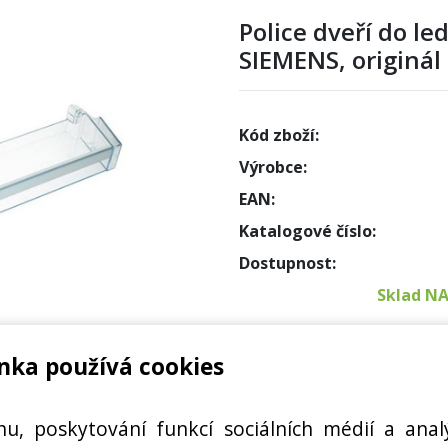
Police dveří do l
SIEMENS, originál
Kód zboží:
Výrobce:
EAN:
Katalogové číslo:
Dostupnost:
Sklad N
Externí
nka používá cookies
Cena s DPH:
HVOVÁ PODPORA, 11002547
hu, poskytování funkcí sociálních médií a anal
Cena bez DPH: