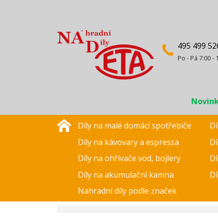
495 499 52
Po - Pá 7:00 - 
Novin
Díly na malé domácí spotřebiče
Dí
Díly na kávovary a espressa
Dí
Díly na ohřívače vod, bojlery
Dí
Díly na akumulační kamna
Dí
Nahradní díly podle značek