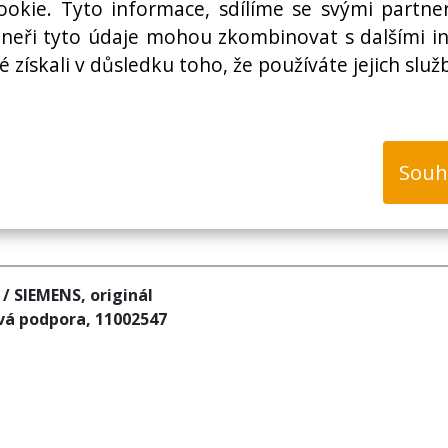
okie. Tyto informace, sdílíme se svými partner
rtneři tyto údaje mohou zkombinovat s dalšími i
é získali v důsledku toho, že používáte jejich služ
k
Souh
/ SIEMENS, originál
ová podpora, 11002547