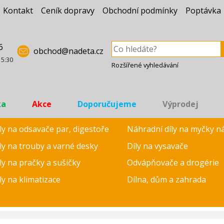
Kontakt
Ceník dopravy
Obchodní podmínky
Poptávka
6
obchod@nadeta.cz
15:30
Rozšířené vyhledávání
ka
Akce
Doporučujeme
Výprodej
ly na odsavače par, digestoře
Náhradní díly na myčky n
ly na trouby a varné desky
Díly na vysavače
ly na pračky a sušičky
Odvápňovače a drogérie
ly na klimatizace
Dílna, dům a zahrada