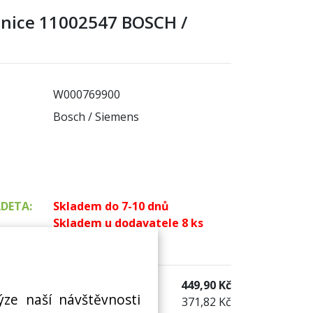
ednice 11002547 BOSCH /
W000769900
Bosch / Siemens
ADETA:
Skladem do 7-10 dnů
Skladem u dodavatele 8 ks
 sklad:
není skladem
449,90 Kč
ýze naší návštěvnosti
371,82 Kč