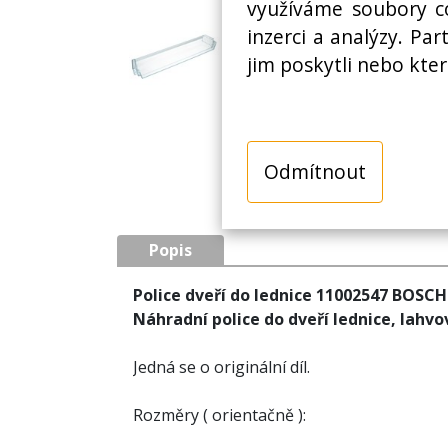
využíváme soubory co
inzerci a analýzy. Pa
jim poskytli nebo kter
Odmítnout
Popis
Police dveří do lednice 11002547 BOSCH 
Náhradní police do dveří lednice, lahv
Jedná se o originální díl.
Rozměry ( orientačně ):
Délka: 571 mm