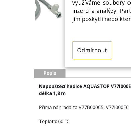
využíváme soubory co
inzerci a analýzy. Pa
jim poskytli nebo kter
Odmítnout
Popis
Napouštěcí hadice AQUASTOP V77I000E
délka 1,8 m
Přímá náhrada za V77B000C5, V77I000E6
Teplota: 60 °C
Délka: 180 cm