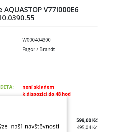
ce AQUASTOP V77I000E6
0.0390.55
W000404300
Fagor / Brandt
ADETA:
není skladem
k dispozici do 48 hod
 sklad:
k dispozici 3 ks
599,00 Kč
ýze naší návštěvnosti
495,04 Kč