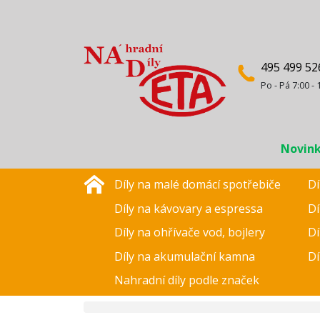
495 499 52
Po - Pá 7:00 - 
Novin
Díly na malé domácí spotřebiče
Dí
Díly na kávovary a espressa
Dí
Díly na ohřívače vod, bojlery
Dí
Díly na akumulační kamna
Dí
Nahradní díly podle značek