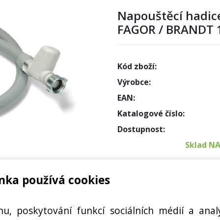
Napouštěcí hadi
FAGOR / BRANDT 1
Kód zboží:
Výrobce:
EAN:
Katalogové číslo:
Dostupnost:
Sklad N
Externí
nka používá cookies
Cena s DPH:
hu, poskytování funkcí sociálních médií a anal
Cena bez DPH: