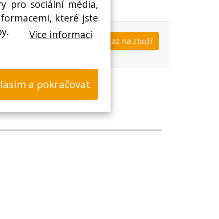
y pro sociální média,
nformacemi, které jste
by.
Více informací
Koupit
Dotaz na zboží
s
lasím a pokračovat