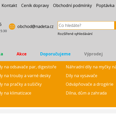
Kontakt
Ceník dopravy
Obchodní podmínky
Poptávka
6
obchod@nadeta.cz
15:30
Rozšířené vyhledávání
ka
Akce
Doporučujeme
Výprodej
ly na odsavače par, digestoře
Náhradní díly na myčky n
ly na trouby a varné desky
Díly na vysavače
ly na pračky a sušičky
Odvápňovače a drogérie
ly na klimatizace
Dílna, dům a zahrada