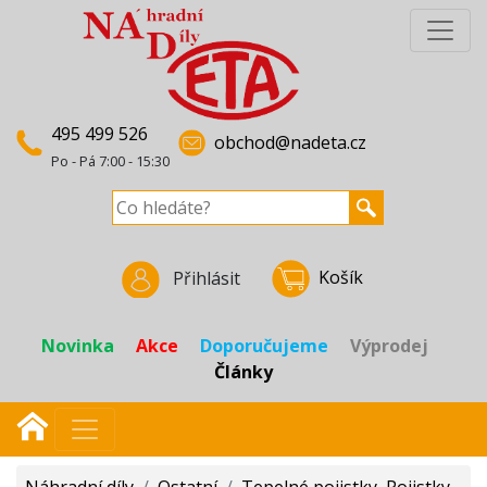
495 499 526
obchod@nadeta.cz
Po - Pá 7:00 - 15:30
Košík
Přihlásit
Novinka
Akce
Doporučujeme
Výprodej
Články
Náhradní díly
/
Ostatní
/
Tepelné pojistky, Pojistky