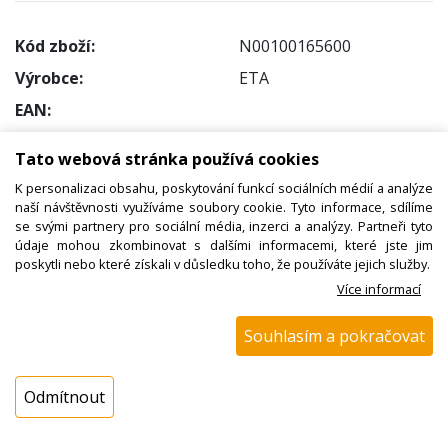
Kód zboží:
N00100165600
Výrobce:
ETA
EAN:
Katalogové číslo:
000128000
Tato webová stránka používá cookies
Dostupnost:
K personalizaci obsahu, poskytování funkcí sociálních médií a analýze
Sklad NADETA:
ihned k odeslání
naší návštěvnosti využíváme soubory cookie. Tyto informace, sdílíme
se svými partnery pro sociální média, inzerci a analýzy. Partneři tyto
na prodejně 18 ks
údaje mohou zkombinovat s dalšími informacemi, které jste jim
Externí sklad:
není skladem
poskytli nebo které získali v důsledku toho, že používáte jejich služby.
Více informací
Cena s DPH:
Souhlasím a pokračovat
19,82 Kč
Cena bez DPH:
16,38 Kč
Odmítnout