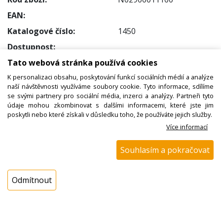
EAN:
Katalogové číslo:
1450
Dostupnost:
Tato webová stránka používá cookies
Sklad NADETA:
ihned k odeslání
na prodejně > 25 ks
K personalizaci obsahu, poskytování funkcí sociálních médií a analýze
naší návštěvnosti využíváme soubory cookie. Tyto informace, sdílíme
Externí sklad:
NEDOSTUPNÉ
se svými partnery pro sociální média, inzerci a analýzy. Partneři tyto
údaje mohou zkombinovat s dalšími informacemi, které jste jim
poskytli nebo které získali v důsledku toho, že používáte jejich služby.
Cena s DPH:
Více informací
1,56 Kč
Cena bez DPH:
Souhlasím a pokračovat
1,29 Kč
Odmítnout
Koupit
ks