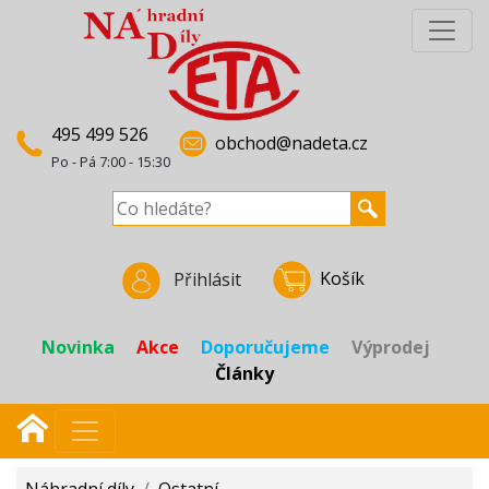
495 499 526
obchod@nadeta.cz
Po - Pá 7:00 - 15:30
Košík
Přihlásit
Novinka
Akce
Doporučujeme
Výprodej
Články
Náhradní díly
/
Ostatní