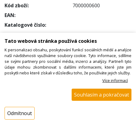
Kód zboží:
7000000600
EAN:
Katalogové číslo:
Dostupnost:
Tato webová stránka používá cookies
Sklad NADETA:
ihned k odeslání
K personalizaci obsahu, poskytování funkcí sociálních médií a analýze
na prodejně 9 ks
naší návštěvnosti využíváme soubory cookie. Tyto informace, sdílíme
Externí sklad:
k dispozici 11 ks
se svými partnery pro sociální média, inzerci a analýzy. Partneři tyto
údaje mohou zkombinovat s dalšími informacemi, které jste jim
poskytli nebo které získali v důsledku toho, že používáte jejich služby.
Cena s DPH:
Více informací
8,49 Kč
Cena bez DPH:
Souhlasím a pokračovat
7,02 Kč
Odmítnout
Koupit
ks