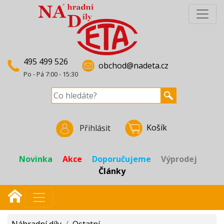
495 499 526
obchod@nadeta.cz
Po - Pá 7:00 - 15:30
Košík
Přihlásit
Novinka
Akce
Doporučujeme
Výprodej
Články
Náhradní díly
/
Ostatní