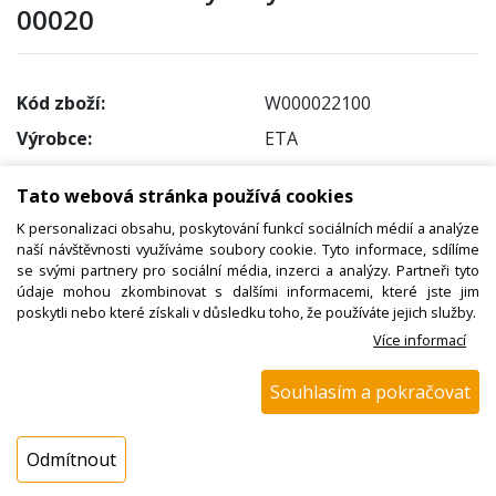
00020
Kód zboží:
W000022100
Výrobce:
ETA
EAN:
8590393074976
Tato webová stránka používá cookies
Katalogové číslo:
098200020
K personalizaci obsahu, poskytování funkcí sociálních médií a analýze
Dostupnost:
naší návštěvnosti využíváme soubory cookie. Tyto informace, sdílíme
se svými partnery pro sociální média, inzerci a analýzy. Partneři tyto
Sklad NADETA:
ihned k odeslání
údaje mohou zkombinovat s dalšími informacemi, které jste jim
na prodejně 18 ks
poskytli nebo které získali v důsledku toho, že používáte jejich služby.
Externí sklad:
k dispozici > 25 ks
Více informací
Souhlasím a pokračovat
Cena s DPH:
99,99 Kč
Cena bez DPH:
Odmítnout
82,64 Kč