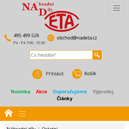
495 499 526
obchod@nadeta.cz
Po - Pá 7:00 - 15:30
Košík
Přihlásit
Novinka
Akce
Doporučujeme
Výprodej
Články
Náhradní díly
/
Ostatní