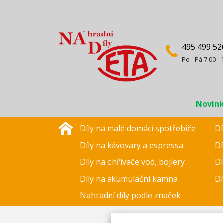
495 499 52
Po - Pá 7:00 - 
Novin
Díly na malé domácí spotřebiče
Dí
Díly na kávovary a espressa
Dí
Díly na ohřívače vod, bojlery
Dí
Díly na akumulační kamna
Dí
Nahradní díly podle značek