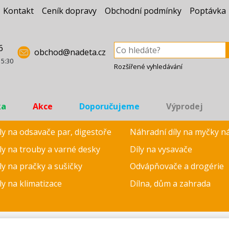
Kontakt
Ceník dopravy
Obchodní podmínky
Poptávka
6
obchod@nadeta.cz
15:30
Rozšířené vyhledávání
ka
Akce
Doporučujeme
Výprodej
ly na odsavače par, digestoře
Náhradní díly na myčky n
ly na trouby a varné desky
Díly na vysavače
ly na pračky a sušičky
Odvápňovače a drogérie
ly na klimatizace
Dílna, dům a zahrada