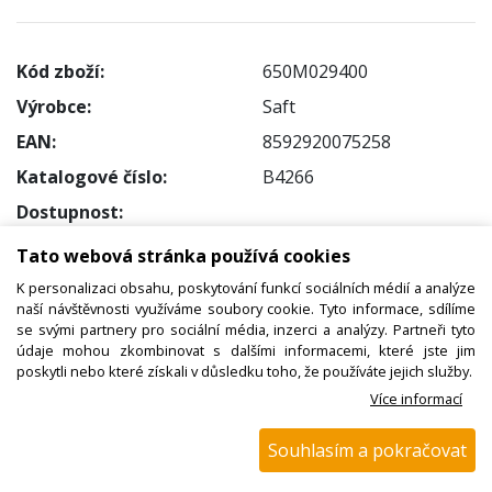
Kód zboží:
650M029400
Výrobce:
Saft
EAN:
8592920075258
Katalogové číslo:
B4266
Dostupnost:
Sklad NADETA:
není skladem
Tato webová stránka používá cookies
k dispozici do 48 hod
K personalizaci obsahu, poskytování funkcí sociálních médií a analýze
Externí sklad:
k dispozici 18 ks
naší návštěvnosti využíváme soubory cookie. Tyto informace, sdílíme
se svými partnery pro sociální média, inzerci a analýzy. Partneři tyto
údaje mohou zkombinovat s dalšími informacemi, které jste jim
Cena s DPH:
poskytli nebo které získali v důsledku toho, že používáte jejich služby.
187,25 Kč
Více informací
Cena bez DPH:
Souhlasím a pokračovat
154,75 Kč