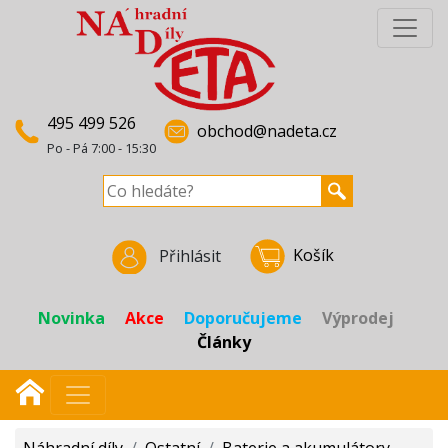
495 499 526
obchod@nadeta.cz
Po - Pá 7:00 - 15:30
Košík
Přihlásit
Novinka
Akce
Doporučujeme
Výprodej
Články
Náhradní díly
/
Ostatní
/
Baterie a akumulátory