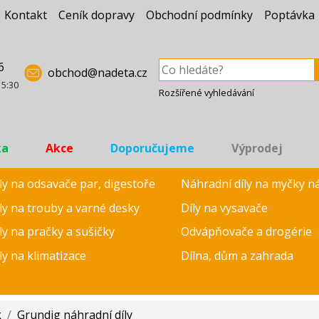
Kontakt
Ceník dopravy
Obchodní podmínky
Poptávka
6
obchod@nadeta.cz
15:30
Rozšířené vyhledávání
ka
Akce
Doporučujeme
Výprodej
ly na odsavače par, digestoře
Náhradní díly na myčky n
ly na trouby a varné desky
Díly na vysavače
ly na pračky a sušičky
Odvápňovače a drogérie
ly na klimatizace
Dílna, dům a zahrada
k
/
Grundig náhradní díly