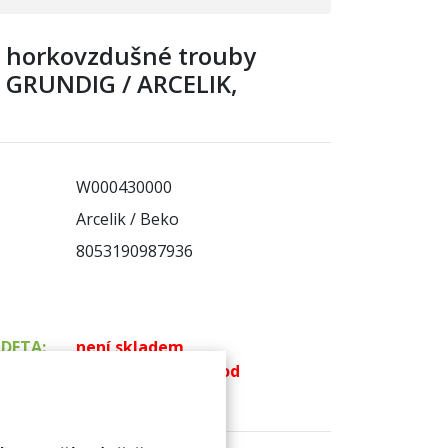
u horkovzdušné trouby
 GRUNDIG / ARCELIK,
W000430000
Arcelik / Beko
8053190987936
ADETA:
není skladem
k dispozici do 48 hod
 sklad:
k dispozici 6 ks