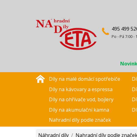
495 499 52
Po - Pá 7:00 - 
Novin
Díly na malé domácí spotřebiče
Dí
Díly na kávovary a espressa
Dí
Díly na ohřívače vod, bojlery
Dí
Díly na akumulační kamna
Dí
Nahradní díly podle značek
Náhradní díly
/
Nahradní díly podle znače