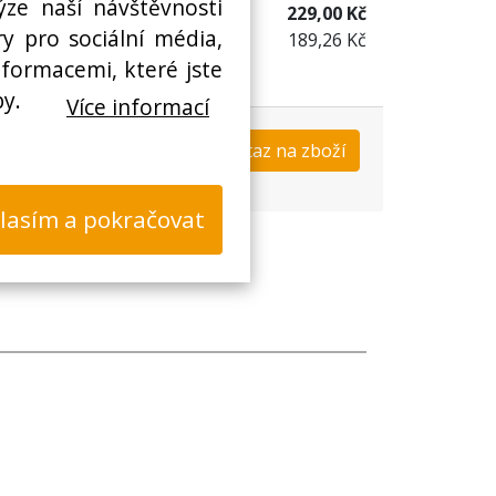
ýze naší návštěvnosti
229,00 Kč
y pro sociální média,
189,26 Kč
nformacemi, které jste
by.
Více informací
Koupit
Dotaz na zboží
s
lasím a pokračovat