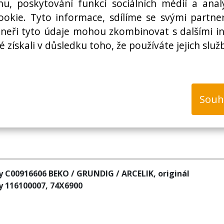
hu, poskytování funkcí sociálních médií a anal
Cena s DPH:
okie. Tyto informace, sdílíme se svými partner
Cena bez DPH:
rtneři tyto údaje mohou zkombinovat s dalšími i
é získali v důsledku toho, že používáte jejich služ
k
Souh
y C00916606 BEKO / GRUNDIG / ARCELIK, originál
y 116100007, 74X6900