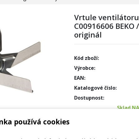
Vrtule ventilátor
C00916606 BEKO /
originál
Kód zboží:
Výrobce:
EAN:
Katalogové číslo:
Dostupnost:
Sklad N
nka používá cookies
Externí
UBY 116100007, 74X6900