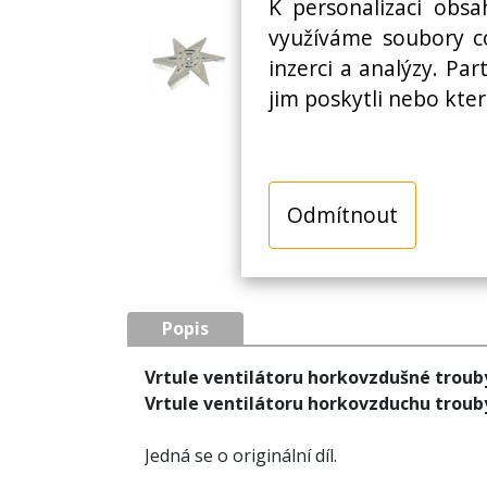
K personalizaci obsa
využíváme soubory co
inzerci a analýzy. Pa
jim poskytli nebo kter
Odmítnout
Popis
Vrtule ventilátoru horkovzdušné troub
Vrtule ventilátoru horkovzduchu troub
Jedná se o originální díl.