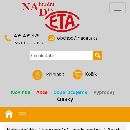
495 499 526
obchod@nadeta.cz
Po - Pá 7:00 - 15:30
Košík
Přihlásit
Novinka
Akce
Doporučujeme
Výprodej
Články
Náhradní díly
/
Nahradní díly podle značek
/
Bosch