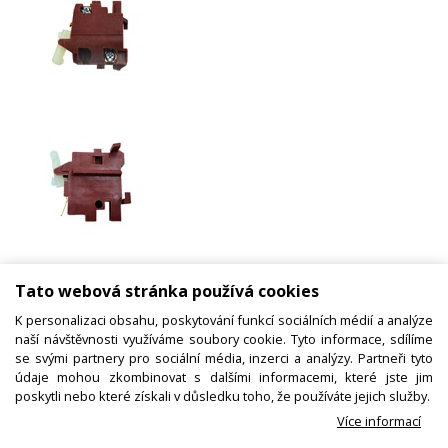
Síťový vypínač elektrického nářadí
Tato webová stránka používá cookies
Bosch 1607200086
K personalizaci obsahu, poskytování funkcí sociálních médií a analýze
naší návštěvnosti využíváme soubory cookie. Tyto informace, sdílíme
se svými partnery pro sociální média, inzerci a analýzy. Partneři tyto
Kód zboží:
N03009000400
údaje mohou zkombinovat s dalšími informacemi, které jste jim
poskytli nebo které získali v důsledku toho, že používáte jejich služby.
Výrobce:
Bosch
Více informací
EAN:
4059952062136