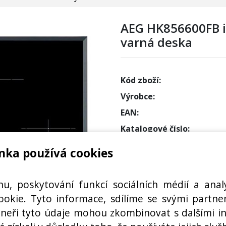
AEG HK856600FB i
varná deska
Kód zboží:
Výrobce:
EAN:
Katalogové číslo:
Dostupnost:
nka používá cookies
Sklad N
Externí
hu, poskytování funkcí sociálních médií a anal
okie. Tyto informace, sdílíme se svými partner
rtneři tyto údaje mohou zkombinovat s dalšími i
50 X 780 X 520 MM