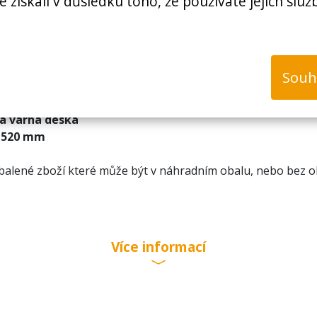
é získali v důsledku toho, že používáte jejich služ
Souh
á varná deska
 x 520 mm
alené zboží které může být v náhradním obalu, nebo bez ob
ibilní zóna – je možné položit nádobu libovolně
Více informací
bilní zóna – je možné položit nádobu libovolně
 W