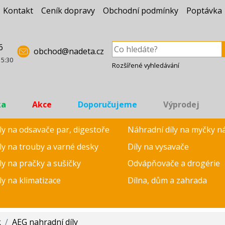
Kontakt
Ceník dopravy
Obchodní podmínky
Poptávka
6
obchod@nadeta.cz
15:30
Rozšířené vyhledávání
ka
Akce
Doporučujeme
Výprodej
ly na odsavače par, digestoře
Náhradní díly na myčky n
ly na trouby a varné desky
Díly na vysavače
ly na pračky a sušičky
Odvápňovače a drogérie
ly na klimatizace
Dílna, dům a zahrada
k
/
AEG nahradní díly