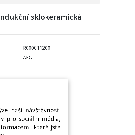
ndukční sklokeramická
R000011200
AEG
ADETA:
NEDOSTUPNÉ
 sklad:
NEDOSTUPNÉ
ýze naší návštěvnosti
y pro sociální média,
nformacemi, které jste