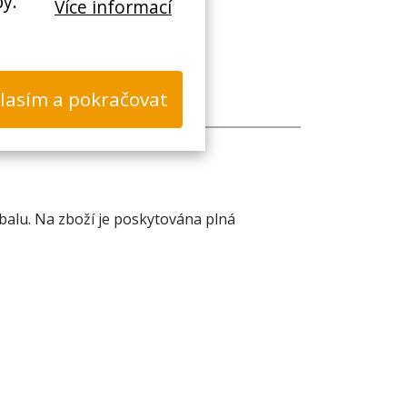
by.
Více informací
lasím a pokračovat
alu. Na zboží je poskytována plná