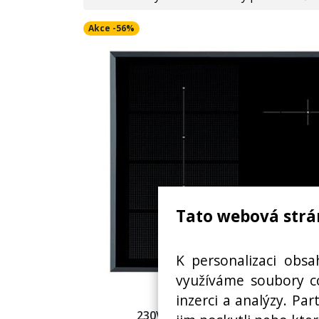
Akce -56%
Tato webová strá
K personalizaci obsa
využíváme soubory co
inzerci a analýzy. Pa
230V 7.4 KW, ROZMĚRY V X Š X H 