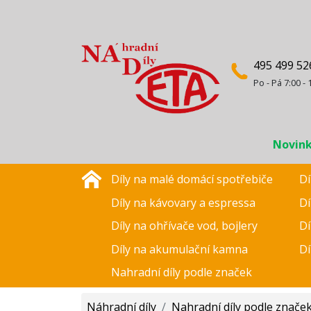
495 499 52
Po - Pá 7:00 - 
Novin
Díly na malé domácí spotřebiče
Dí
Díly na kávovary a espressa
Dí
Díly na ohřívače vod, bojlery
Dí
Díly na akumulační kamna
Dí
Nahradní díly podle značek
Náhradní díly
/
Nahradní díly podle znače