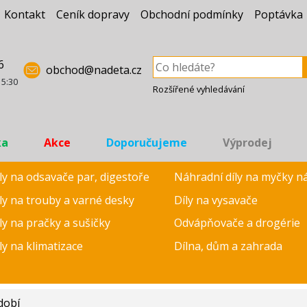
Kontakt
Ceník dopravy
Obchodní podmínky
Poptávka
6
obchod@nadeta.cz
15:30
Rozšířené vyhledávání
ka
Akce
Doporučujeme
Výprodej
ly na odsavače par, digestoře
Náhradní díly na myčky n
ly na trouby a varné desky
Díly na vysavače
ly na pračky a sušičky
Odvápňovače a drogérie
ly na klimatizace
Dílna, dům a zahrada
dobí