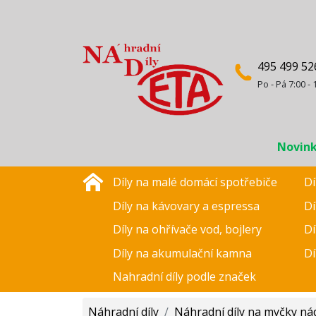
495 499 52
Po - Pá 7:00 - 
Novin
Díly na malé domácí spotřebiče
Dí
Díly na kávovary a espressa
Dí
Díly na ohřívače vod, bojlery
Dí
Díly na akumulační kamna
Dí
Nahradní díly podle značek
Náhradní díly
/
Náhradní díly na myčky ná