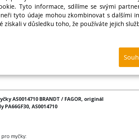
Cena bez DPH:
okie. Tyto informace, sdílíme se svými partner
rtneři tyto údaje mohou zkombinovat s dalšími i
é získali v důsledku toho, že používáte jejich služ
k
Souh
myčky AS0014710 BRANDT / FAGOR, originál
dy PA66GF30, AS0014710
n pro myčky: