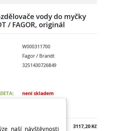
ozdělovače vody do myčky
 / FAGOR, originál
W000311700
Fagor / Brandt
3251430726849
ADETA:
není skladem
! Termín na dotaz !
 sklad:
není skladem
3117,20 Kč
ýze naší návštěvnosti