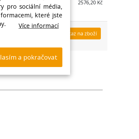
2576,20 Kč
y pro sociální média,
nformacemi, které jste
by.
Více informací
Koupit
Dotaz na zboží
s
lasím a pokračovat