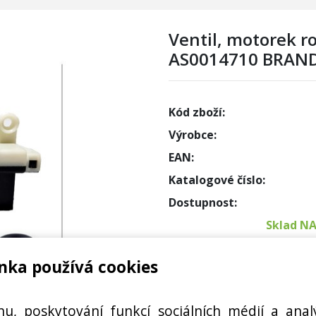
Ventil, motorek r
AS0014710 BRANDT
Kód zboží:
Výrobce:
EAN:
Katalogové číslo:
Dostupnost:
Sklad N
nka používá cookies
Externí
Cena s DPH:
hu, poskytování funkcí sociálních médií a anal
ODY PA66GF30, AS0014710