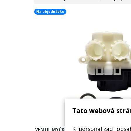
Na objednávku
Tato webová strá
K personalizaci obsa
VENTIL MYČKY, MOTOREK ROZDĚLOVAČE V