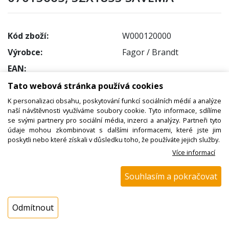
Kód zboží:
W000120000
Výrobce:
Fagor / Brandt
EAN:
Katalogové číslo:
Tato webová stránka používá cookies
Dostupnost:
K personalizaci obsahu, poskytování funkcí sociálních médií a analýze
naší návštěvnosti využíváme soubory cookie. Tyto informace, sdílíme
Sklad NADETA:
není skladem
se svými partnery pro sociální média, inzerci a analýzy. Partneři tyto
k dispozici do 48 hod
údaje mohou zkombinovat s dalšími informacemi, které jste jim
poskytli nebo které získali v důsledku toho, že používáte jejich služby.
Externí sklad:
k dispozici 1 ks
Více informací
Cena s DPH:
Souhlasím a pokračovat
293,00 Kč
Cena bez DPH:
Odmítnout
242,15 Kč