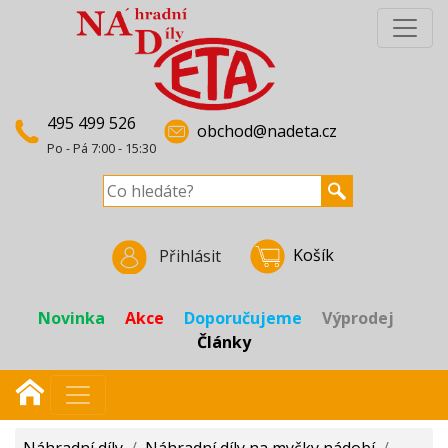
495 499 526
obchod@nadeta.cz
Po - Pá 7:00 - 15:30
Košík
Přihlásit
Novinka
Akce
Doporučujeme
Výprodej
Články
Náhradní díly
/
Náhradní díly na myčky nádobí
/