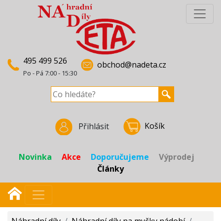
495 499 526
obchod@nadeta.cz
Po - Pá 7:00 - 15:30
Košík
Přihlásit
Novinka
Akce
Doporučujeme
Výprodej
Články
Náhradní díly
/
Náhradní díly na myčky nádobí
/