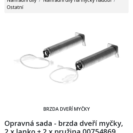
Ostatní
BRZDA DVEŘÍ MYČKY
Opravná sada - brzda dveří myčky,
2 x lanko + 2 x pružina 00754869