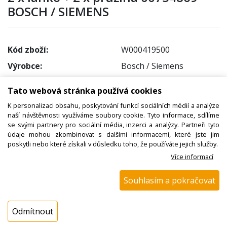
BOSCH / SIEMENS
Kód zboží:
W000419500
Výrobce:
Bosch / Siemens
EAN:
4242005256860
Tato webová stránka používá cookies
Katalogové číslo:
00754869
K personalizaci obsahu, poskytování funkcí sociálních médií a analýze
Dostupnost:
naší návštěvnosti využíváme soubory cookie. Tyto informace, sdílíme
se svými partnery pro sociální média, inzerci a analýzy. Partneři tyto
Sklad NADETA:
není skladem
údaje mohou zkombinovat s dalšími informacemi, které jste jim
k dispozici do 48 hod
poskytli nebo které získali v důsledku toho, že používáte jejich služby.
Více informací
Externí sklad:
k dispozici 1 ks
Souhlasím a pokračovat
Cena s DPH:
538,99 Kč
Odmítnout
Cena bez DPH:
445,45 Kč