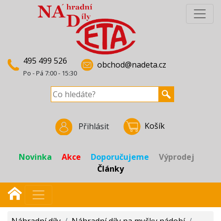
495 499 526
obchod@nadeta.cz
Po - Pá 7:00 - 15:30
Košík
Přihlásit
Novinka
Akce
Doporučujeme
Výprodej
Články
Náhradní díly
/
Náhradní díly na myčky nádobí
/