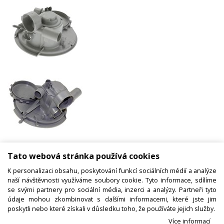
Jímka čerpadla 00702507 BOSCH /
Tato webová stránka používá cookies
SIEMENS ORIGINAL Balay, Junkers,
K personalizaci obsahu, poskytování funkcí sociálních médií a analýze
Neff
naší návštěvnosti využíváme soubory cookie. Tyto informace, sdílíme
se svými partnery pro sociální média, inzerci a analýzy. Partneři tyto
údaje mohou zkombinovat s dalšími informacemi, které jste jim
poskytli nebo které získali v důsledku toho, že používáte jejich služby.
Kód zboží:
W000402200
Více informací