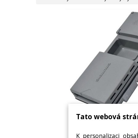
Tato webová strá
VESTAVĚNÁ MYČKA G
K personalizaci obsa