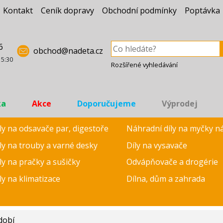
Kontakt
Ceník dopravy
Obchodní podmínky
Poptávka
6
obchod@nadeta.cz
15:30
Rozšířené vyhledávání
ka
Akce
Doporučujeme
Výprodej
ly na odsavače par, digestoře
Náhradní díly na myčky n
ly na trouby a varné desky
Díly na vysavače
ly na pračky a sušičky
Odvápňovače a drogérie
ly na klimatizace
Dílna, dům a zahrada
dobí