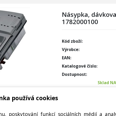
Násypka, dávkova
1782000100
Kód zboží:
Výrobce:
EAN:
Katalogové číslo:
Dostupnost:
Sklad N
nka používá cookies
Externí
RUNDIG
Cena s DPH:
hu, poskytování funkcí sociálních médií a anal