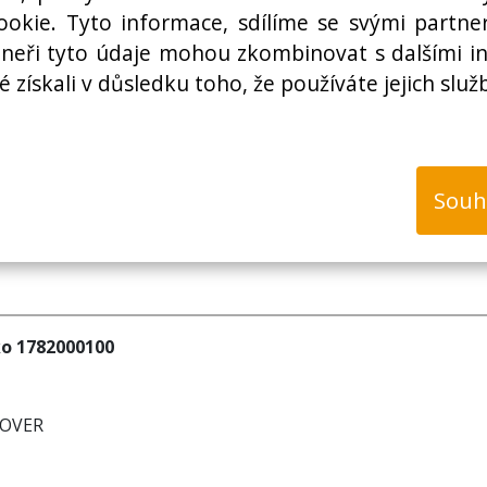
Cena bez DPH:
okie. Tyto informace, sdílíme se svými partner
rtneři tyto údaje mohou zkombinovat s dalšími i
é získali v důsledku toho, že používáte jejich služ
k
Souh
ko 1782000100
COVER