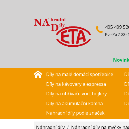
495 499 52
Po - Pá 7:00 - 
Novin
Díly na malé domácí spotřebiče
Dí
Díly na kávovary a espressa
Dí
Díly na ohřívače vod, bojlery
Dí
Díly na akumulační kamna
Dí
Nahradní díly podle značek
Náhradní díly
/
Náhradní díly na myčky ná