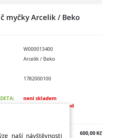
č myčky Arcelik / Beko
W000013400
Arcelik / Beko
1782000100
ADETA:
není skladem
k dispozici do 48 hod
 sklad:
k dispozici 1 ks
600,00 Kč
ýze naší návštěvnosti