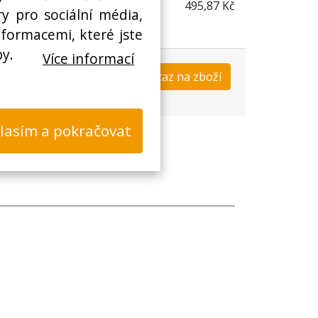
495,87 Kč
y pro sociální média,
nformacemi, které jste
by.
Více informací
Koupit
Dotaz na zboží
s
lasím a pokračovat