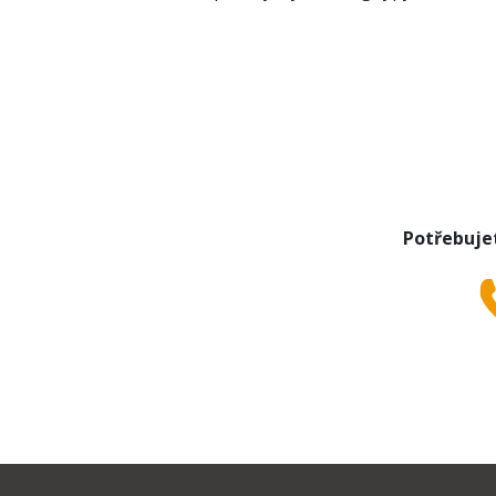
EDITION70
GNF11510
GNF11510X
GNF11520
GNF11520X
GNF41610
GNF41610X
GNF41800
GNF41810
Potřebuje
GNF41810B
GNF41810W
GNF41810X
GNF41820
GNF41820X
GNF41821
GNF41821X
GNF41830X
GNF51010
GNF51020