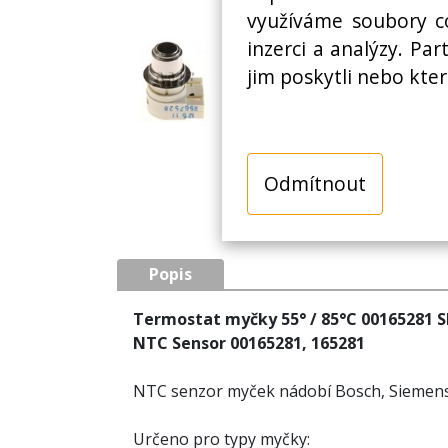
využíváme soubory co
inzerci a analýzy. Pa
jim poskytli nebo kter
Odmítnout
Popis
Termostat myčky 55° / 85°C 00165281 
NTC Sensor 00165281, 165281
NTC senzor myček nádobí Bosch, Siemens
Určeno pro typy myčky: