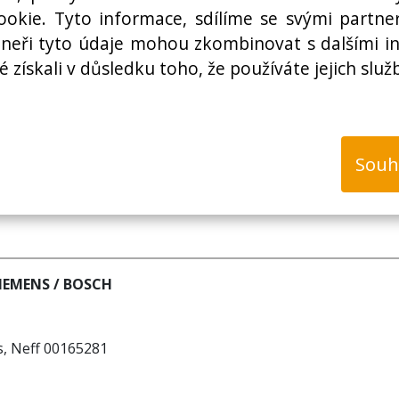
Cena bez DPH:
okie. Tyto informace, sdílíme se svými partner
rtneři tyto údaje mohou zkombinovat s dalšími i
é získali v důsledku toho, že používáte jejich služ
k
Souh
SIEMENS / BOSCH
, Neff 00165281