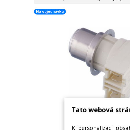
Na objednávku
Tato webová strá
K personalizaci obsa
NTC SENSOR 00165281,