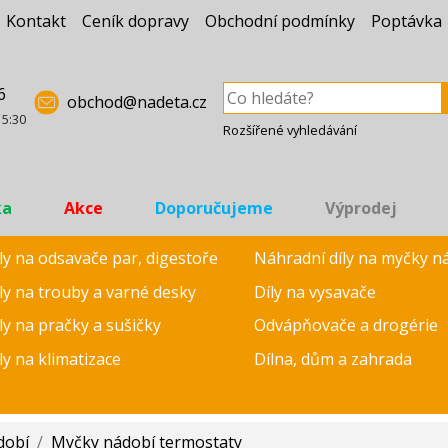
Kontakt
Ceník dopravy
Obchodní podmínky
Poptávka
6
obchod@nadeta.cz
15:30
Rozšířené vyhledávání
ka
Akce
Doporučujeme
Výprodej
ly na odsavače par, digestoře
Náhradní díly na myčky n
ly na trouby a varné desky
Díly na vysavače
ly na pračky a sušičky
Odvápňovače a drogérie
ly na klimatizace
Dílna, dům a zahrada
dobí
/
Myčky nádobí termostaty