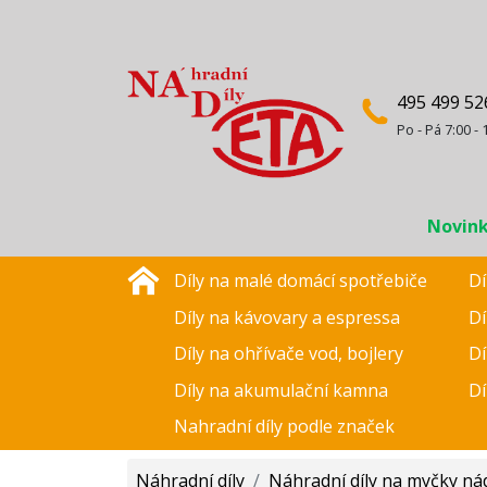
495 499 52
Po - Pá 7:00 - 
Novin
Díly na malé domácí spotřebiče
Dí
Díly na kávovary a espressa
Dí
Díly na ohřívače vod, bojlery
Dí
Díly na akumulační kamna
Dí
Nahradní díly podle značek
Náhradní díly
/
Náhradní díly na myčky ná