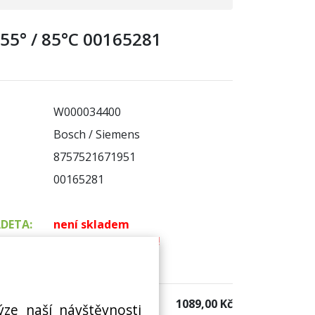
55° / 85°C 00165281
W000034400
Bosch / Siemens
8757521671951
00165281
ADETA:
není skladem
! Termín na dotaz !
 sklad:
není skladem
1089,00 Kč
ýze naší návštěvnosti