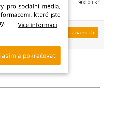
900,00 Kč
y pro sociální média,
nformacemi, které jste
by.
Více informací
Koupit
Dotaz na zboží
s
lasím a pokračovat