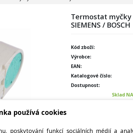
Termostat myčky 
SIEMENS / BOSCH
Kód zboží:
Výrobce:
EAN:
Katalogové číslo:
Dostupnost:
Sklad N
nka používá cookies
Externí
Cena s DPH:
hu, poskytování funkcí sociálních médií a anal
 165281