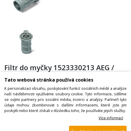
Filtr do myčky 1523330213 AEG /
ELECTROLUX / ZANUSSI, originál
Tato webová stránka používá cookies
K personalizaci obsahu, poskytování funkcí sociálních médií a analýze
naší návštěvnosti využíváme soubory cookie. Tyto informace, sdílíme
Kód zboží:
W000114400
se svými partnery pro sociální média, inzerci a analýzy. Partneři tyto
údaje mohou zkombinovat s dalšími informacemi, které jste jim
Výrobce:
Electrolux / AEG
poskytli nebo které získali v důsledku toho, že používáte jejich služby.
EAN:
7321428386440
Více informací
Katalogové číslo:
1523330213