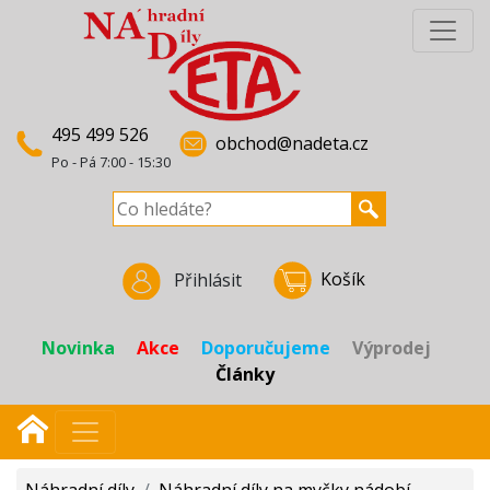
495 499 526
obchod@nadeta.cz
Po - Pá 7:00 - 15:30
Košík
Přihlásit
Novinka
Akce
Doporučujeme
Výprodej
Články
Náhradní díly
/
Náhradní díly na myčky nádobí