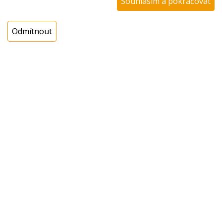
Souhlasím a pokračovat
Dostupnost:
Sklad NADETA:
není skladem
Odmítnout
k dispozici do 48 hod
Externí sklad:
k dispozici 1 ks
Cena s DPH:
589,00 Kč
Cena bez DPH:
486,78 Kč
Koupit
ks
Dotaz na zboží