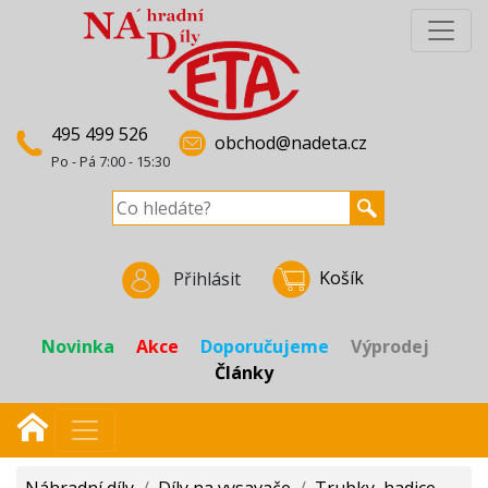
495 499 526
obchod@nadeta.cz
Po - Pá 7:00 - 15:30
Košík
Přihlásit
Novinka
Akce
Doporučujeme
Výprodej
Články
Náhradní díly
/
Díly na vysavače
/
Trubky, hadice,