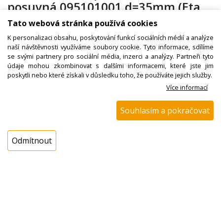
posuvná 095101001 d=35mm (Eta
296087220)
Tato webová stránka používá cookies
K personalizaci obsahu, poskytování funkcí sociálních médií a analýze
naší návštěvnosti využíváme soubory cookie. Tyto informace, sdílíme
se svými partnery pro sociální média, inzerci a analýzy. Partneři tyto
Kód zboží:
N00100921600
údaje mohou zkombinovat s dalšími informacemi, které jste jim
Výrobce:
ETA
poskytli nebo které získali v důsledku toho, že používáte jejich služby.
Více informací
EAN:
8590393041107
Katalogové číslo:
296087220
Souhlasím a pokračovat
Dostupnost:
Sklad NADETA:
NEDOSTUPNÉ
Odmítnout
Externí sklad:
NEDOSTUPNÉ
Popis