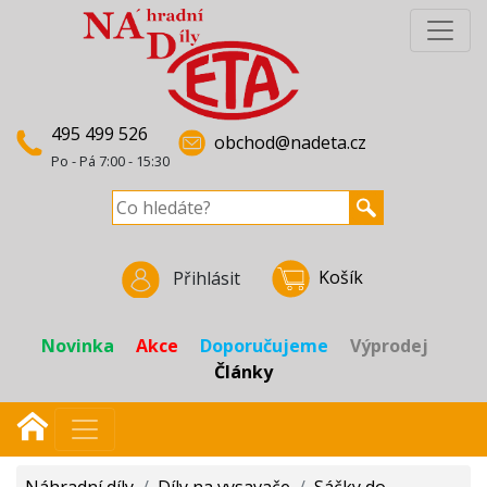
495 499 526
obchod@nadeta.cz
Po - Pá 7:00 - 15:30
Košík
Přihlásit
Novinka
Akce
Doporučujeme
Výprodej
Články
Náhradní díly
/
Díly na vysavače
/
Sáčky do