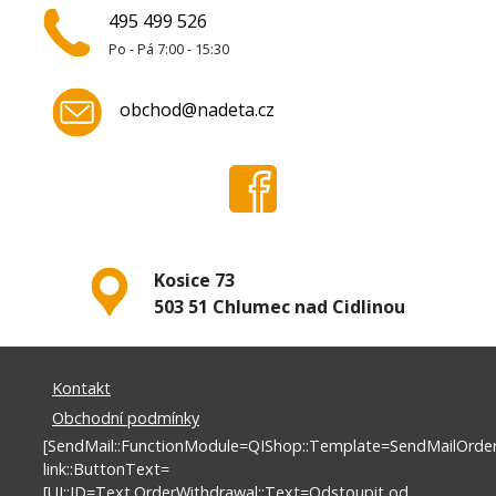
495 499 526
Po - Pá 7:00 - 15:30
obchod@nadeta.cz
Kosice 73
503 51 Chlumec nad Cidlinou
Kontakt
Obchodní podmínky
[SendMail::FunctionModule=QIShop::Template=SendMailOrderW
link::ButtonText=
[UI::ID=Text.OrderWithdrawal::Text=Odstoupit od