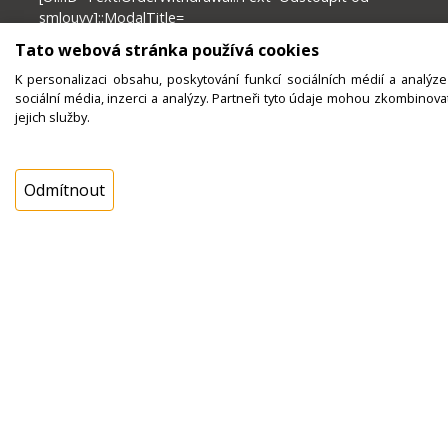
smlouvy]::ModalTitle=
[UI::ID=Text.OrderWithdrawal::Text=Odstoupit od
Tato webová stránka používá cookies
smlouvy]::Subject=
K personalizaci obsahu, poskytování funkcí sociálních médií a analýz
[UI::ID=Text.OrderWithdrawalMail::Text=Odstoupení od
sociální média, inzerci a analýzy. Partneři tyto údaje mohou zkombinovat
smlouvy – objednávka
jejich služby.
[$Order.OrderNumber]]::SendAsHtml=False]
KTS-AME s.r.o. - provozna Nadeta, Kosice 73, Chlumec
nad Cidlinou, 503 51
Odmítnout
IČ: 42194407, DIČ:CZ42194407