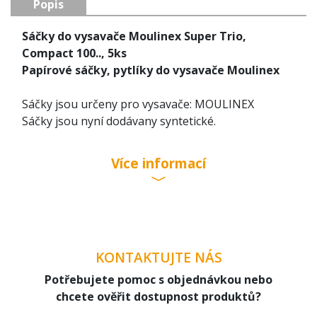
Popis
Sáčky do vysavače Moulinex Super Trio,
Compact 100.., 5ks
Papírové sáčky, pytlíky do vysavače Moulinex
Sáčky jsou určeny pro vysavače: MOULINEX
Sáčky jsou nyní dodávany syntetické.
Super Trio
Compact 100, 200, 300, 400
Více informací
K87..., K89..., L29..., L31..., Y04..., Y05...
Papírové sáčky do vysavače v balení: 5 kusů
Mikrofiltrů v balení: 0 kusů
KONTAKTUJTE NÁS
Potřebujete pomoc s objednávkou nebo
chcete ověřit dostupnost produktů?