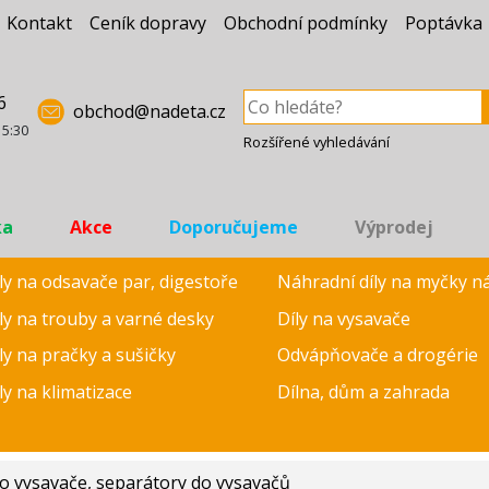
Kontakt
Ceník dopravy
Obchodní podmínky
Poptávka
6
obchod@nadeta.cz
15:30
Rozšířené vyhledávání
ka
Akce
Doporučujeme
Výprodej
ly na odsavače par, digestoře
Náhradní díly na myčky n
ly na trouby a varné desky
Díly na vysavače
ly na pračky a sušičky
Odvápňovače a drogérie
ly na klimatizace
Dílna, dům a zahrada
o vysavače, separátory do vysavačů