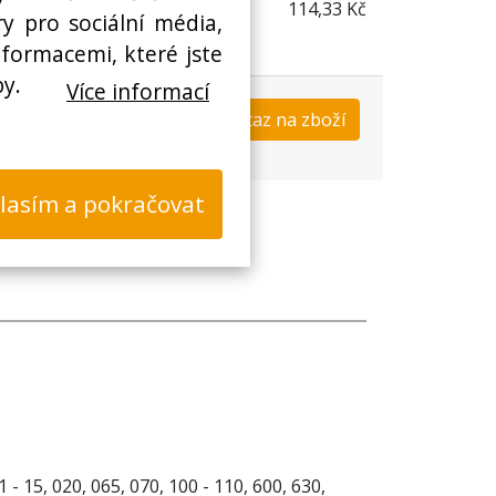
114,33 Kč
y pro sociální média,
nformacemi, které jste
by.
Více informací
Koupit
Dotaz na zboží
s
lasím a pokračovat
- 15, 020, 065, 070, 100 - 110, 600, 630,