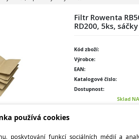
Filtr Rowenta RB50
RD200, 5ks, sáčky
Kód zboží:
Výrobce:
EAN:
Katalogové číslo:
Dostupnost:
Sklad N
nka používá cookies
Externí
 5 KS
Cena s DPH:
hu, poskytování funkcí sociálních médií a anal