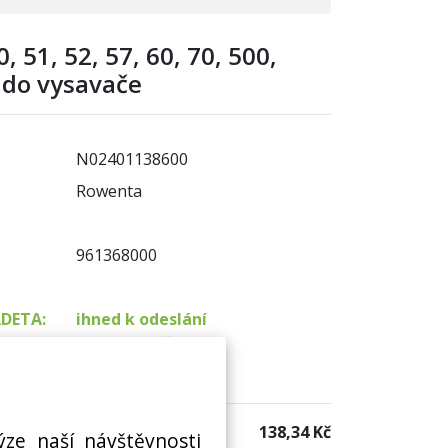
, 51, 52, 57, 60, 70, 500,
 do vysavače
N02401138600
Rowenta
961368000
ADETA:
ihned k odeslání
na prodejně 8 ks
 sklad:
není skladem
138,34 Kč
ýze naší návštěvnosti