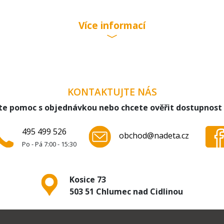
9
Více informací
KONTAKTUJTE NÁS
sů
te pomoc s objednávkou nebo chcete ověřit dostupnost
495 499 526
obchod@nadeta.cz
Po - Pá 7:00 - 15:30
Kosice 73
503 51 Chlumec nad Cidlinou