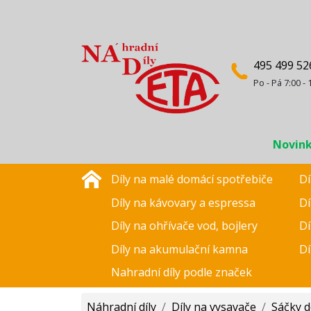
495 499 52
Po - Pá 7:00 - 
Novin
Díly na malé domácí spotřebiče
Dí
Díly na kávovary a espressa
Dí
Díly na ohřívače vod, bojlery
Dí
Díly na akumulační kamna
Dí
Nahradní díly podle značek
Náhradní díly
/
Díly na vysavače
/
Sáčky d