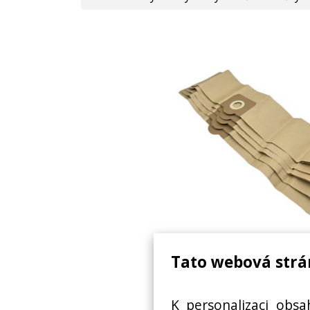
Tato webová strá
SÁČKY DO VYSAVAČE
K personalizaci obsa