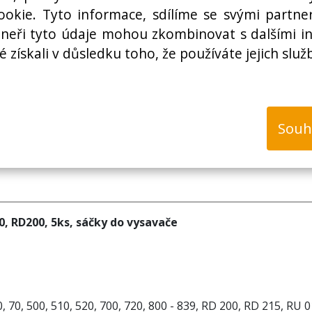
Cena bez DPH:
okie. Tyto informace, sdílíme se svými partner
rtneři tyto údaje mohou zkombinovat s dalšími i
é získali v důsledku toho, že používáte jejich služ
k
Souh
500, RD200, 5ks, sáčky do vysavače
 70, 500, 510, 520, 700, 720, 800 - 839, RD 200, RD 215, RU 01 