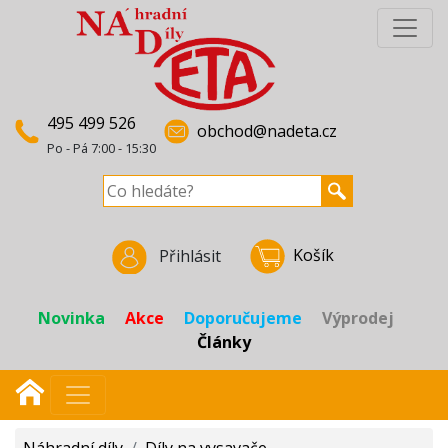
495 499 526
obchod@nadeta.cz
Po - Pá 7:00 - 15:30
Košík
Přihlásit
Novinka
Akce
Doporučujeme
Výprodej
Články
Náhradní díly
/
Díly na vysavače