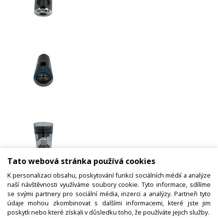
Tato webová stránka používá cookies
K personalizaci obsahu, poskytování funkcí sociálních médií a analýze
Nádoba na prach vysavač Eta Sonar
naší návštěvnosti využíváme soubory cookie. Tyto informace, sdílíme
2232, 3232 (Eta 223200010)
se svými partnery pro sociální média, inzerci a analýzy. Partneři tyto
údaje mohou zkombinovat s dalšími informacemi, které jste jim
poskytli nebo které získali v důsledku toho, že používáte jejich služby.