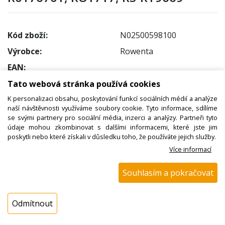
Kód zboží:
N02500598100
Výrobce:
Rowenta
EAN:
Katalogové číslo:
39201002
Tato webová stránka používá cookies
Dostupnost:
K personalizaci obsahu, poskytování funkcí sociálních médií a analýze
naší návštěvnosti využíváme soubory cookie. Tyto informace, sdílíme
Sklad NADETA:
ihned k odeslání
se svými partnery pro sociální média, inzerci a analýzy. Partneři tyto
na prodejně 1 ks
údaje mohou zkombinovat s dalšími informacemi, které jste jim
poskytli nebo které získali v důsledku toho, že používáte jejich služby.
Externí sklad:
není skladem
Více informací
Cena s DPH:
Souhlasím a pokračovat
932,76 Kč
Cena bez DPH:
Odmítnout
770,88 Kč