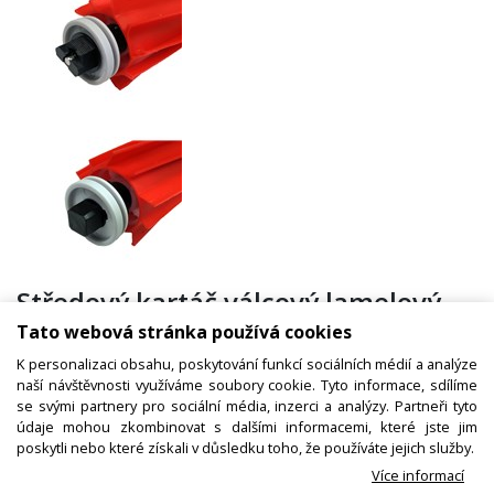
Středový kartáč válcový lamelový,
robotický vysavač Xiaomi Roborock
Tato webová stránka používá cookies
S7, S70, S75, S7 Max, S7 MaxV, T7S
K personalizaci obsahu, poskytování funkcí sociálních médií a analýze
naší návštěvnosti využíváme soubory cookie. Tyto informace, sdílíme
se svými partnery pro sociální média, inzerci a analýzy. Partneři tyto
údaje mohou zkombinovat s dalšími informacemi, které jste jim
Kód zboží:
9000039600
poskytli nebo které získali v důsledku toho, že používáte jejich služby.
Více informací
Výrobce:
Xiaomi