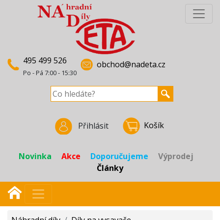
495 499 526
obchod@nadeta.cz
Po - Pá 7:00 - 15:30
Košík
Přihlásit
Novinka
Akce
Doporučujeme
Výprodej
Články
Náhradní díly
/
Díly na vysavače