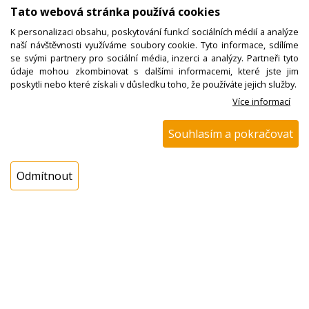
Tato webová stránka používá cookies
K personalizaci obsahu, poskytování funkcí sociálních médií a analýze
naší návštěvnosti využíváme soubory cookie. Tyto informace, sdílíme
se svými partnery pro sociální média, inzerci a analýzy. Partneři tyto
údaje mohou zkombinovat s dalšími informacemi, které jste jim
poskytli nebo které získali v důsledku toho, že používáte jejich služby.
Více informací
Souhlasím a pokračovat
Čerpadlo ULKA EX5 48W / 230V 15
Odmítnout
bar ES19076 kávovar SAECO, parní
vyvíječ PLUTONE, BARBARA 31
Kód zboží:
W000101100
Výrobce:
Ceme
EAN: