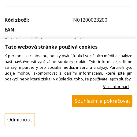
Kód zboží:
N01200023200
EAN:
Katalogové číslo:
4345
Tato webová stránka používá cookies
Dostupnost:
K personalizaci obsahu, poskytování funkcí sociálních médií a analýze
Sklad NADETA:
ihned k odeslání
naší návštěvnosti využíváme soubory cookie. Tyto informace, sdílíme
na prodejně 6 ks
se svými partnery pro sociální média, inzerci a analýzy. Partneři tyto
údaje mohou zkombinovat s dalšími informacemi, které jste jim
Externí sklad:
není skladem
poskytli nebo které získali v důsledku toho, že používáte jejich služby.
Více informací
Cena s DPH:
Souhlasím a pokračovat
345,00 Kč
Cena bez DPH:
285,12 Kč
Odmítnout