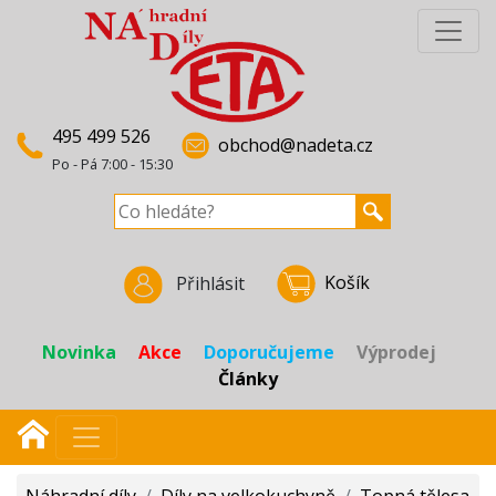
495 499 526
obchod@nadeta.cz
Po - Pá 7:00 - 15:30
Košík
Přihlásit
Novinka
Akce
Doporučujeme
Výprodej
Články
Náhradní díly
/
Díly na velkokuchyně
/
Topná tělesa