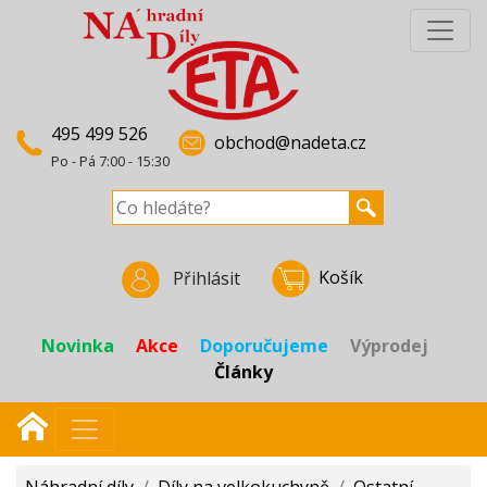
495 499 526
obchod@nadeta.cz
Po - Pá 7:00 - 15:30
Košík
Přihlásit
Novinka
Akce
Doporučujeme
Výprodej
Články
Náhradní díly
/
Díly na velkokuchyně
/
Ostatní