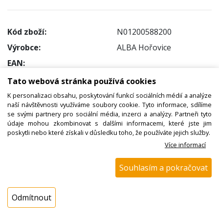
Kód zboží:
N01200588200
Výrobce:
ALBA Hořovice
EAN:
Katalogové číslo:
30490362
Tato webová stránka používá cookies
Dostupnost:
K personalizaci obsahu, poskytování funkcí sociálních médií a analýze
naší návštěvnosti využíváme soubory cookie. Tyto informace, sdílíme
Sklad NADETA:
ihned k odeslání
se svými partnery pro sociální média, inzerci a analýzy. Partneři tyto
na prodejně 1 ks
údaje mohou zkombinovat s dalšími informacemi, které jste jim
poskytli nebo které získali v důsledku toho, že používáte jejich služby.
Externí sklad:
není skladem
Více informací
Cena s DPH:
Souhlasím a pokračovat
1395,05 Kč
Cena bez DPH:
Odmítnout
1152,93 Kč