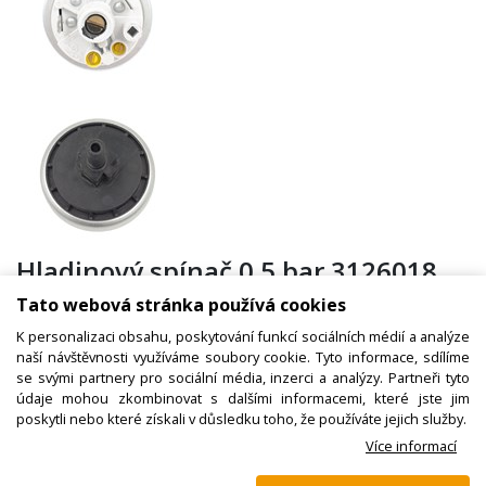
Hladinový spínač 0.5 bar 3126018
160/80 250V/6A – pressostat
Tato webová stránka používá cookies
K personalizaci obsahu, poskytování funkcí sociálních médií a analýze
naší návštěvnosti využíváme soubory cookie. Tyto informace, sdílíme
se svými partnery pro sociální média, inzerci a analýzy. Partneři tyto
Kód zboží:
N01200026200
údaje mohou zkombinovat s dalšími informacemi, které jste jim
Výrobce:
Winterhalter
poskytli nebo které získali v důsledku toho, že používáte jejich služby.
Více informací
EAN: