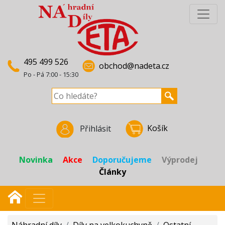
495 499 526
obchod@nadeta.cz
Po - Pá 7:00 - 15:30
Košík
Přihlásit
Novinka
Akce
Doporučujeme
Výprodej
Články
Náhradní díly
/
Díly na velkokuchyně
/
Ostatní