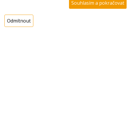
Katalogové číslo:
3126018
Souhlasím a pokračovat
Dostupnost:
Sklad NADETA:
ihned k odeslání
Odmítnout
na prodejně 1 ks
Externí sklad:
NEDOSTUPNÉ
Cena s DPH:
2489,01 Kč
Cena bez DPH:
2057,03 Kč
Koupit
ks
Dotaz na zboží