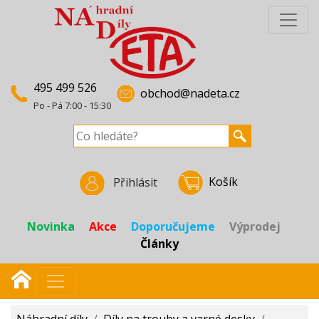
495 499 526
obchod@nadeta.cz
Po - Pá 7:00 - 15:30
Košík
Přihlásit
Novinka
Akce
Doporučujeme
Výprodej
Články
Náhradní díly
/
Díly na trouby a varné desky
/