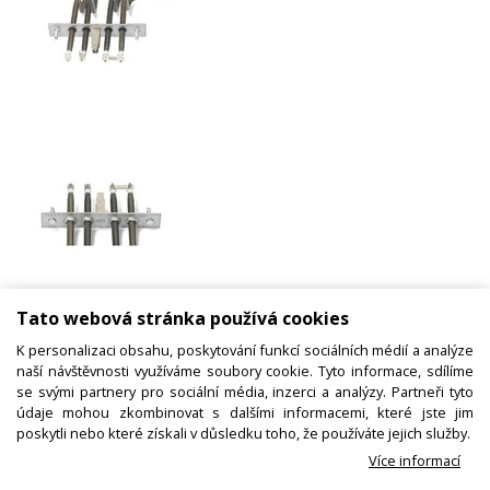
Topné těleso trouby, horní 8068599
Tato webová stránka používá cookies
AMICA, náhrada
K personalizaci obsahu, poskytování funkcí sociálních médií a analýze
naší návštěvnosti využíváme soubory cookie. Tyto informace, sdílíme
se svými partnery pro sociální média, inzerci a analýzy. Partneři tyto
Kód zboží:
W000607500
údaje mohou zkombinovat s dalšími informacemi, které jste jim
poskytli nebo které získali v důsledku toho, že používáte jejich služby.
Výrobce:
Amica
Více informací
EAN:
8757521665202