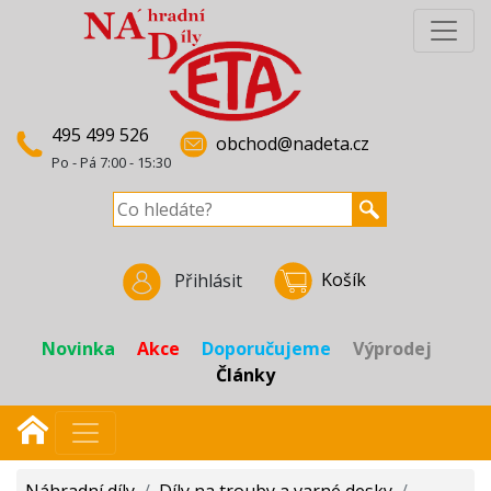
495 499 526
obchod@nadeta.cz
Po - Pá 7:00 - 15:30
Košík
Přihlásit
Novinka
Akce
Doporučujeme
Výprodej
Články
Náhradní díly
/
Díly na trouby a varné desky
/