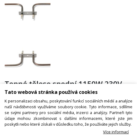
Topné těleso spodní 1150W 230V,
do trouby BAUKNECHT, IGNIS,
Tato webová stránka používá cookies
WHIRLPOOL 481010375734
K personalizaci obsahu, poskytování funkcí sociálních médií a analýze
naší návštěvnosti využíváme soubory cookie. Tyto informace, sdílíme
se svými partnery pro sociální média, inzerci a analýzy. Partneři tyto
údaje mohou zkombinovat s dalšími informacemi, které jste jim
Kód zboží:
W000403700
poskytli nebo které získali v důsledku toho, že používáte jejich služby.
Více informací
Výrobce:
Whirlpool / Indesit