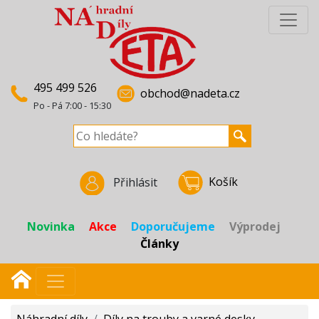
495 499 526
obchod@nadeta.cz
Po - Pá 7:00 - 15:30
Košík
Přihlásit
Novinka
Akce
Doporučujeme
Výprodej
Články
Náhradní díly
/
Díly na trouby a varné desky