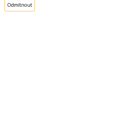
Odmítnout
Cena s DPH:
702,47 Kč
Cena bez DPH:
580,55 Kč
Koupit
ks
Dotaz na zboží
Popis