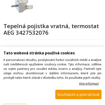
Tepelná pojistka vratná, termostat
AEG 3427532076
Kód zboží:
W000131700
Tato webová stránka používá cookies
Výrobce:
Electrolux / AEG
K personalizaci obsahu, poskytování funkcí sociálních médií a analýze
naší návštěvnosti využíváme soubory cookie. Tyto informace, sdílíme
EAN:
se svými partnery pro sociální média, inzerci a analýzy. Partneři tyto
Katalogové číslo:
údaje mohou zkombinovat s dalšími informacemi, které jste jim
poskytli nebo které získali v důsledku toho, že používáte jejich služby.
Dostupnost:
Více informací
Sklad NADETA:
není skladem
! Termín na dotaz !
Souhlasím a pokračovat
Externí sklad:
není skladem