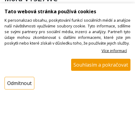
Tato webová stránka používá cookies
K personalizaci obsahu, poskytování funkcí sociálních médií a analýze
Kód zboží:
N00500253900
naší návštěvnosti využíváme soubory cookie. Tyto informace, sdílíme
Výrobce:
Mora
se svými partnery pro sociální média, inzerci a analýzy. Partneři tyto
údaje mohou zkombinovat s dalšími informacemi, které jste jim
EAN:
3838942958212
poskytli nebo které získali v důsledku toho, že používáte jejich služby.
Katalogové číslo:
348236
Více informací
Dostupnost:
Souhlasím a pokračovat
Sklad NADETA:
není skladem
! Termín na dotaz !
Odmítnout
Externí sklad:
není skladem
Popis