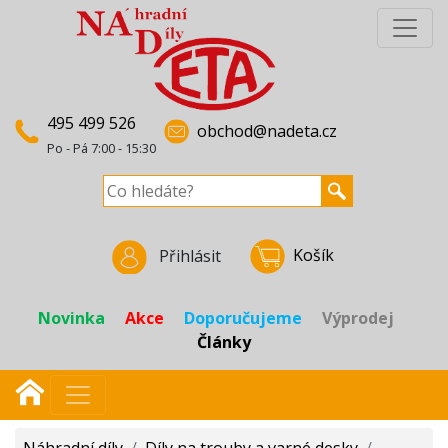
495 499 526
obchod@nadeta.cz
Po - Pá 7:00 - 15:30
Košík
Přihlásit
Novinka
Akce
Doporučujeme
Výprodej
Články
Náhradní díly
/
Díly na trouby a varné desky
/