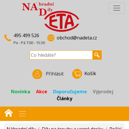
495 499 526
obchod@nadeta.cz
Po - Pá 7:00 - 15:30
Košík
Přihlásit
Novinka
Akce
Doporučujeme
Výprodej
Články
Náhradní díly
/
Díly na trouby a varné desky
/
Pečící