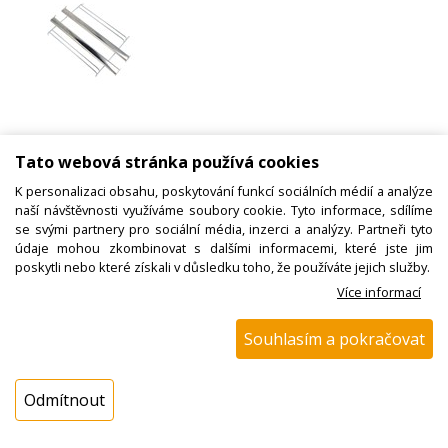
Tato webová stránka používá cookies
K personalizaci obsahu, poskytování funkcí sociálních médií a analýze
naší návštěvnosti využíváme soubory cookie. Tyto informace, sdílíme
se svými partnery pro sociální média, inzerci a analýzy. Partneři tyto
údaje mohou zkombinovat s dalšími informacemi, které jste jim
Výsuvné kolejnice do trouby, pravé,
poskytli nebo které získali v důsledku toho, že používáte jejich služby.
Více informací
trouba Mora VT528MX, Gorenje
564550
Souhlasím a pokračovat
Odmítnout
Kód zboží:
W000595900
Výrobce:
Gorenje / Mora