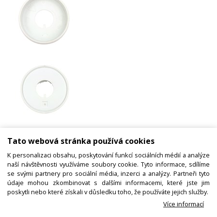
Kroužek přepínače plotny 1 - 6 pod
Tato webová stránka používá cookies
knoflik na sporák Mora 3453, 3428
K personalizaci obsahu, poskytování funkcí sociálních médií a analýze
naší návštěvnosti využíváme soubory cookie. Tyto informace, sdílíme
se svými partnery pro sociální média, inzerci a analýzy. Partneři tyto
Kód zboží:
N00500107100
údaje mohou zkombinovat s dalšími informacemi, které jste jim
poskytli nebo které získali v důsledku toho, že používáte jejich služby.
Výrobce:
Mora
Více informací
EAN: