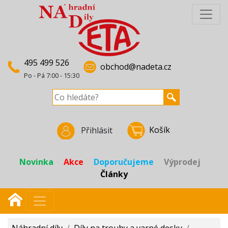
495 499 526
obchod@nadeta.cz
Po - Pá 7:00 - 15:30
Košík
Přihlásit
Novinka
Akce
Doporučujeme
Výprodej
Články
Náhradní díly
/
Díly na trouby a varné desky
/