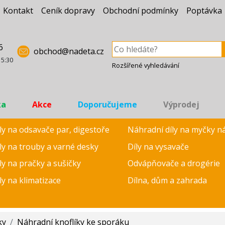
Kontakt
Ceník dopravy
Obchodní podmínky
Poptávka
6
obchod@nadeta.cz
15:30
Rozšířené vyhledávání
ka
Akce
Doporučujeme
Výprodej
ly na odsavače par, digestoře
Náhradní díly na myčky n
ly na trouby a varné desky
Díly na vysavače
ly na pračky a sušičky
Odvápňovače a drogérie
ly na klimatizace
Dílna, dům a zahrada
ky
/
Náhradní knoflíky ke sporáku