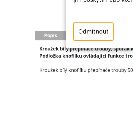
Odmítnout
Popis
Kroužek bílý přepínače trouby, sporák 
Podložka knoflíku ovládající funkce t
Kroužek bílý knoflíku přepínače trouby 50