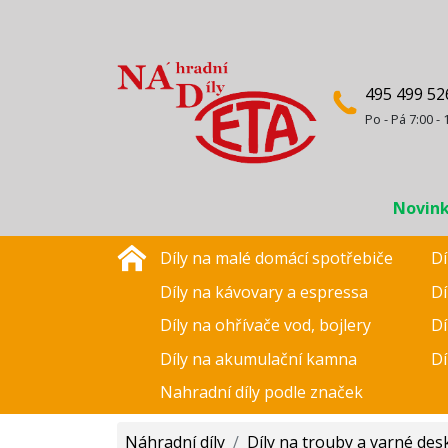
495 499 52
Po - Pá 7:00 - 
Novin
Díly na malé domácí spotřebiče
Dí
Díly na kávovary a espressa
Dí
Díly na ohřívače vod, bojlery
Dí
Díly na akumulační kamna
Dí
Nahradní díly podle značek
Náhradní díly
/
Díly na trouby a varné des