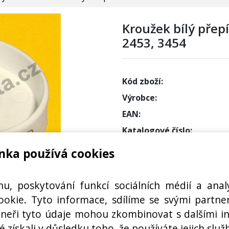
Kroužek bílý přep
2453, 3454
Kód zboží:
Výrobce:
EAN:
Katalogové číslo:
Dostupnost:
nka používá cookies
Sklad N
hu, poskytování funkcí sociálních médií a anal
Externí
okie. Tyto informace, sdílíme se svými partner
rtneři tyto údaje mohou zkombinovat s dalšími i
CE TROUBY VARNÉ DESKY
é získali v důsledku toho, že používáte jejich služ