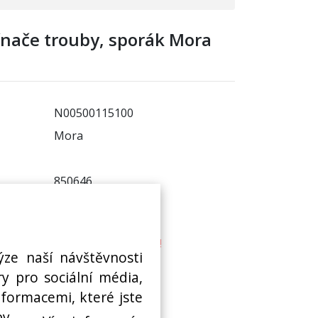
ínače trouby, sporák Mora
N00500115100
Mora
850646
ADETA:
není skladem
! Termín na dotaz !
ýze naší návštěvnosti
 sklad:
není skladem
y pro sociální média,
nformacemi, které jste
by.