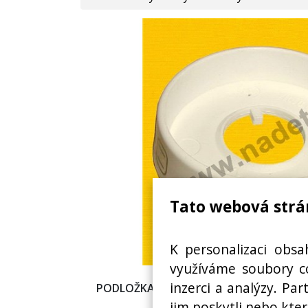
Tato webová strá
K personalizaci obsa
využíváme soubory co
inzerci a analýzy. Pa
PODLOŽKA KNOFLÍKU OVLÁDAJÍCÍ FUNK
MORA
jim poskytli nebo kter