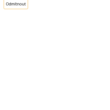
Odmítnout
Cena s DPH:
386,00 Kč
Cena bez DPH:
319,01 Kč
Koupit
ks
Dotaz na zboží
Popis