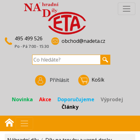
495 499 526
obchod@nadeta.cz
Po - Pá 7:00 - 15:30
Košík
Přihlásit
Novinka
Akce
Doporučujeme
Výprodej
Články
Náhradní díly
/
Díly na trouby a varné desky