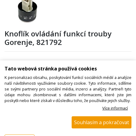
Knoflík ovládání funkcí trouby
Gorenje, 821792
Kód zboží:
N00501244200
Tato webová stránka používá cookies
Výrobce:
Gorenje / Mora
K personalizaci obsahu, poskytování funkcí sociálních médií a analýze
naší návštěvnosti využíváme soubory cookie. Tyto informace, sdílíme
EAN:
3838782457005
se svými partnery pro sociální média, inzerci a analýzy. Partneři tyto
Katalogové číslo:
821792
údaje mohou zkombinovat s dalšími informacemi, které jste jim
poskytli nebo které získali v důsledku toho, že používáte jejich služby.
Dostupnost:
Více informací
Sklad NADETA:
není skladem
k dispozici do 48 hod
Souhlasím a pokračovat
Externí sklad:
k dispozici 1 ks