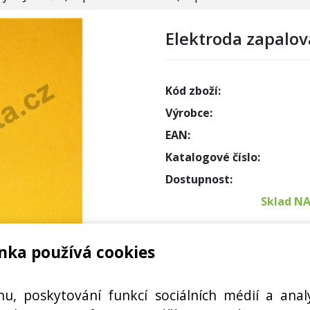
Elektroda zapalov
Kód zboží:
Výrobce:
EAN:
Katalogové číslo:
Dostupnost:
Sklad N
Externí
nka používá cookies
Cena s DPH:
KŮ GORENJE
hu, poskytování funkcí sociálních médií a anal
Cena bez DPH: