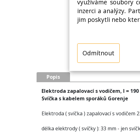
využíváme soubory co
inzerci a analýzy. Pa
jim poskytli nebo kter
Odmítnout
Popis
Elektroda zapalovací s vodičem, l = 19
Svíčka s kabelem sporáků Gorenje
Elektroda ( svíčka ) zapalovací s vodičem 
délka elektrody ( svíčky ): 33 mm - jen svíč
délka kabelu: 190 mm - jen kabel