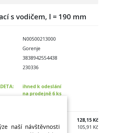
ací s vodičem, l = 190 mm
N00500213000
Gorenje
3838942554438
230336
ADETA:
ihned k odeslání
na prodejně 6 ks
 sklad:
není skladem
128,15 Kč
ýze naší návštěvnosti
105,91 Kč