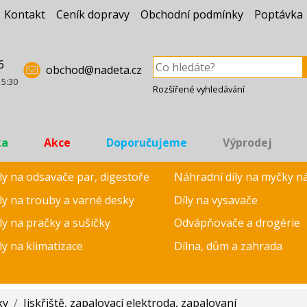
Kontakt
Ceník dopravy
Obchodní podmínky
Poptávka
6
obchod@nadeta.cz
15:30
Rozšířené vyhledávání
ka
Akce
Doporučujeme
Výprodej
ly na odsavače par, digestoře
Náhradní díly na myčky n
ly na trouby a varné desky
Díly na vysavače
ly na pračky a sušičky
Odvápňovače a drogérie
ly na klimatizace
Dílna, dům a zahrada
ky
/
Jiskřiště, zapalovací elektroda, zapalovaní