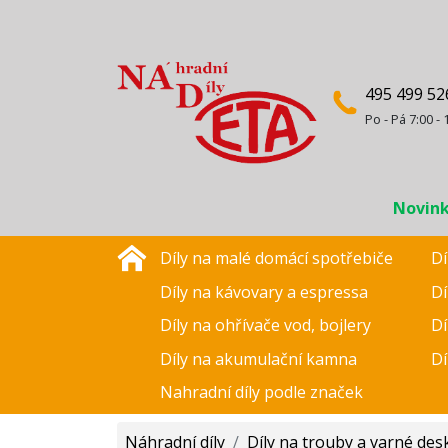
495 499 52
Po - Pá 7:00 - 
Novin
Díly na malé domácí spotřebiče
Dí
Díly na kávovary a espressa
Dí
Díly na ohřívače vod, bojlery
Dí
Díly na akumulační kamna
Dí
Nahradní díly podle značek
Náhradní díly
/
Díly na trouby a varné des