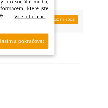
y pro sociální média,
nformacemi, které jste
by.
Více informací
Koupit
Dotaz na zboží
s
lasím a pokračovat