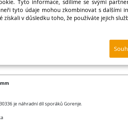
okie. Tyto informace, sdílíme se svými partner
rtneři tyto údaje mohou zkombinovat s dalšími i
é získali v důsledku toho, že používáte jejich služ
k
Souh
0 mm
230336 je náhradní díl sporáků Gorenje.
ka