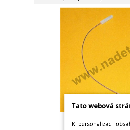
Tato webová strá
SVÍČKA S KABELEM SPORÁ
K personalizaci obsa