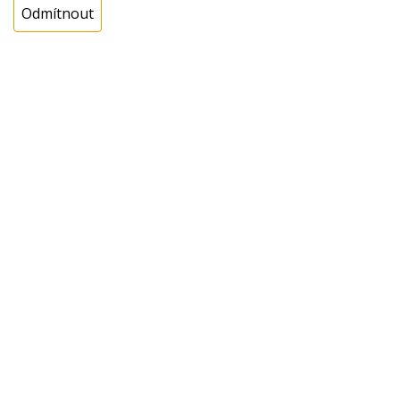
Odmítnout
Cena s DPH:
139,00 Kč
Cena bez DPH:
114,88 Kč
Koupit
ks
Dotaz na zboží
Popis