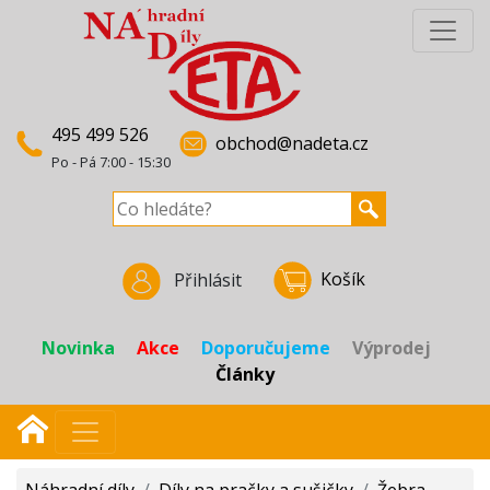
495 499 526
obchod@nadeta.cz
Po - Pá 7:00 - 15:30
Košík
Přihlásit
Novinka
Akce
Doporučujeme
Výprodej
Články
Náhradní díly
/
Díly na pračky a sušičky
/
Žebra