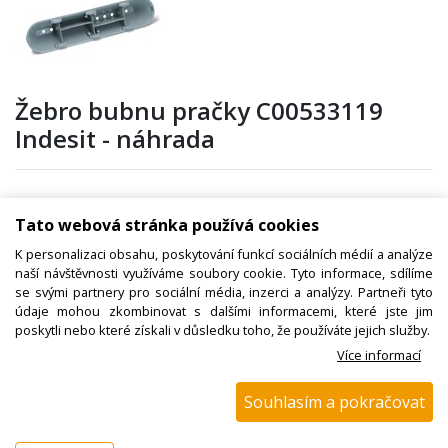
Žebro bubnu pračky C00533119
Indesit - náhrada
Kód zboží:
W000359400
Tato webová stránka používá cookies
Výrobce:
Whirlpool / Indesit
K personalizaci obsahu, poskytování funkcí sociálních médií a analýze
naší návštěvnosti využíváme soubory cookie. Tyto informace, sdílíme
EAN:
se svými partnery pro sociální média, inzerci a analýzy. Partneři tyto
Katalogové číslo:
8015250756388
údaje mohou zkombinovat s dalšími informacemi, které jste jim
poskytli nebo které získali v důsledku toho, že používáte jejich služby.
Dostupnost:
Více informací
Sklad NADETA:
není skladem
k dispozici do 48 hod
Souhlasím a pokračovat
Externí sklad:
k dispozici 13 ks