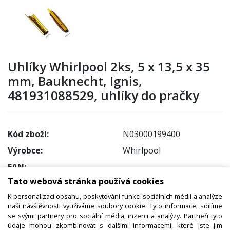
Uhlíky Whirlpool 2ks, 5 x 13,5 x 35
mm, Bauknecht, Ignis,
481931088529, uhlíky do pračky
Kód zboží:
N03000199400
Výrobce:
Whirlpool
EAN:
Tato webová stránka používá cookies
Katalogové číslo:
201000
K personalizaci obsahu, poskytování funkcí sociálních médií a analýze
Dostupnost:
naší návštěvnosti využíváme soubory cookie. Tyto informace, sdílíme
Sklad NADETA:
ihned k odeslání
se svými partnery pro sociální média, inzerci a analýzy. Partneři tyto
údaje mohou zkombinovat s dalšími informacemi, které jste jim
na prodejně > 25 ks