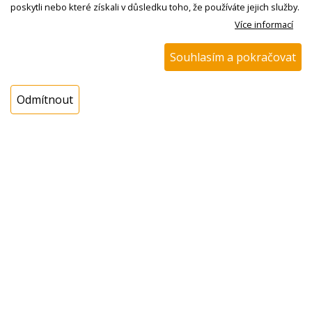
poskytli nebo které získali v důsledku toho, že používáte jejich služby.
Externí sklad:
není skladem
Více informací
Souhlasím a pokračovat
Cena s DPH:
149,23 Kč
Cena bez DPH:
Odmítnout
123,33 Kč
Koupit
ks
Dotaz na zboží