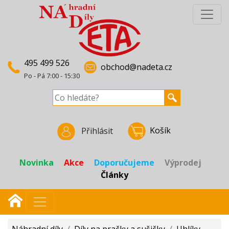
495 499 526
obchod@nadeta.cz
Po - Pá 7:00 - 15:30
Košík
Přihlásit
Novinka
Akce
Doporučujeme
Výprodej
Články
Náhradní díly
/
Díly na pračky a sušičky
/
Uhlíky