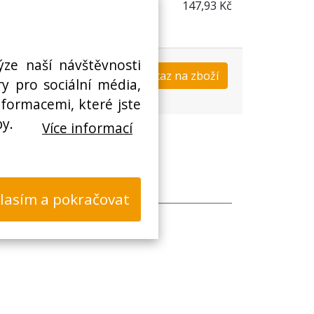
147,93 Kč
ýze naší návštěvnosti
Koupit
Dotaz na zboží
s
y pro sociální média,
nformacemi, které jste
by.
Více informací
lasím a pokračovat