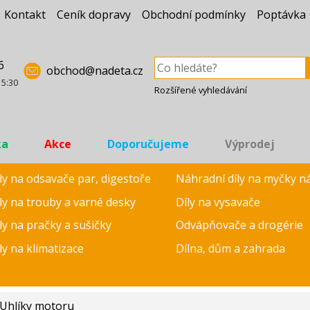
Kontakt
Ceník dopravy
Obchodní podmínky
Poptávka
6
obchod@nadeta.cz
15:30
Rozšířené vyhledávání
ka
Akce
Doporučujeme
Výprodej
ly na odsavače par, digestoře
Náhradní díly na myčky n
ly na trouby a varné desky
Díly na vysavače
ly na pračky a sušičky
Odvápňovače a drogérie
ly na klimatizace
Dílna, dům a zahrada
Uhlíky motoru