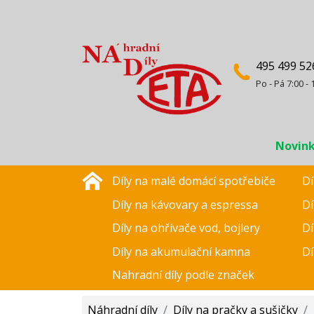
495 499 52
Po - Pá 7:00 - 
Novin
Díly na malé domácí spotřebiče
Dí
Díly na kávovary a espressa
Dí
Díly na ohřívače vod, bojlery
Dí
Díly na akumulační kamna
Dí
Nahradní díly podle značek
Náhradní díly
/
Díly na pračky a sušičky
/