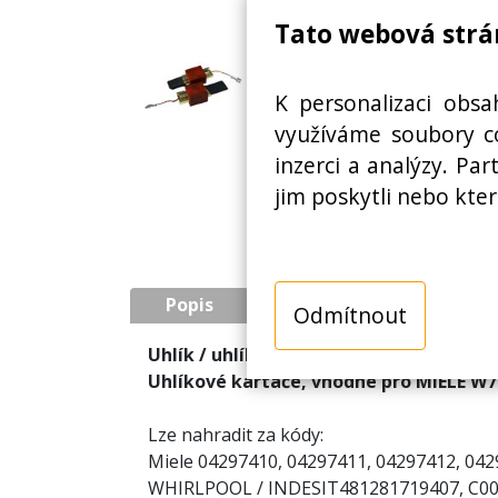
Tato webová strá
K personalizaci obsa
využíváme soubory co
inzerci a analýzy. Pa
jim poskytli nebo kter
Popis
Odmítnout
Uhlík / uhlíky do motoru 5 x 15 x 27 m
Uhlíkové kartáče, vhodné pro MIELE W70
Lze nahradit za kódy:
Miele 04297410, 04297411, 04297412, 04
WHIRLPOOL / INDESIT481281719407, C0