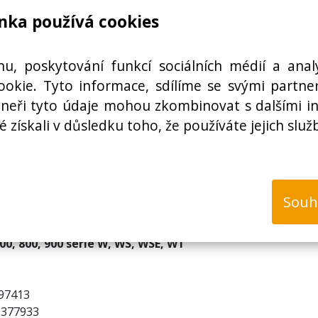
Cena bez DPH:
nka používá cookies
hu, poskytování funkcí sociálních médií a anal
k
okie. Tyto informace, sdílíme se svými partner
rtneři tyto údaje mohou zkombinovat s dalšími i
é získali v důsledku toho, že používáte jejich služ
Souh
m sada 2ks pro pračku MIELE 4297410
0, 800, 900 série W, WS, WSE, WT
297413
0377933