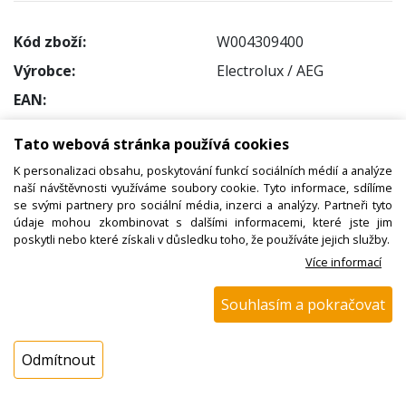
Kód zboží:
W004309400
Výrobce:
Electrolux / AEG
EAN:
Katalogové číslo:
Tato webová stránka používá cookies
Dostupnost:
K personalizaci obsahu, poskytování funkcí sociálních médií a analýze
Sklad NADETA:
není skladem
naší návštěvnosti využíváme soubory cookie. Tyto informace, sdílíme
se svými partnery pro sociální média, inzerci a analýzy. Partneři tyto
k dispozici do 48 hod
údaje mohou zkombinovat s dalšími informacemi, které jste jim
Externí sklad:
k dispozici 8 ks
poskytli nebo které získali v důsledku toho, že používáte jejich služby.
Více informací
Cena s DPH:
Souhlasím a pokračovat
98,08 Kč
Cena bez DPH:
81,06 Kč
Odmítnout