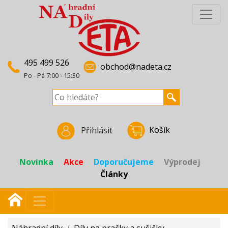
495 499 526
obchod@nadeta.cz
Po - Pá 7:00 - 15:30
Košík
Přihlásit
Novinka
Akce
Doporučujeme
Výprodej
Články
Náhradní díly
/
Díly na pračky a sušičky