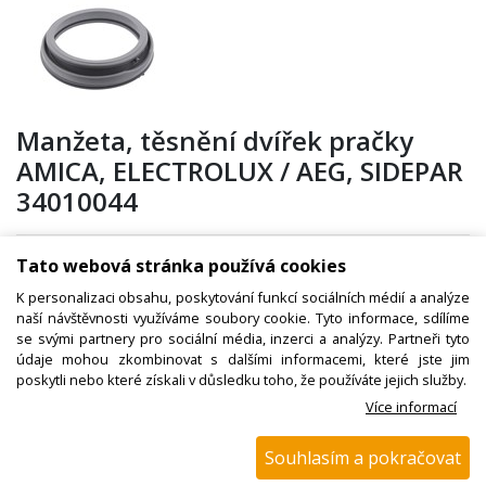
Manžeta, těsnění dvířek pračky
AMICA, ELECTROLUX / AEG, SIDEPAR
34010044
Tato webová stránka používá cookies
Kód zboží:
W000580200
K personalizaci obsahu, poskytování funkcí sociálních médií a analýze
Výrobce:
Electrolux / AEG
naší návštěvnosti využíváme soubory cookie. Tyto informace, sdílíme
se svými partnery pro sociální média, inzerci a analýzy. Partneři tyto
EAN:
údaje mohou zkombinovat s dalšími informacemi, které jste jim
poskytli nebo které získali v důsledku toho, že používáte jejich služby.
Katalogové číslo:
Více informací
Dostupnost:
Sklad NADETA:
není skladem
Souhlasím a pokračovat
k dispozici do 48 hod