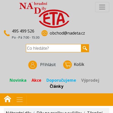
495 499 526
obchod@nadeta.cz
Po - Pá 7:00 - 15:30
Košík
Přihlásit
Novinka
Akce
Doporučujeme
Výprodej
Články
Náhradní díly
/
Díly na pračky a sušičky
/
Těsnění