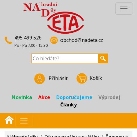
495 499 526
obchod@nadeta.cz
Po - Pá 7:00 - 15:30
Košík
Přihlásit
Novinka
Akce
Doporučujeme
Výprodej
Články
Náhradní díly
/
Díly na pračky a sušičky
/
Řemeny a