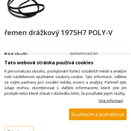
řemen drážkový 1975H7 POLY-V
Kód zboží:
W000016500
Tato webová stránka používá cookies
Výrobce:
Whirlpool / Indesit
K personalizaci obsahu, poskytování funkcí sociálních médií a analýze
EAN:
naší návštěvnosti využíváme soubory cookie. Tyto informace, sdílíme
Katalogové číslo:
481281729143
se svými partnery pro sociální média, inzerci a analýzy. Partneři tyto
údaje mohou zkombinovat s dalšími informacemi, které jste jim
Dostupnost:
poskytli nebo které získali v důsledku toho, že používáte jejich služby.
Více informací
Sklad NADETA:
není skladem
k dispozici do 48 hod
Souhlasím a pokračovat
Externí sklad:
k dispozici > 25 ks