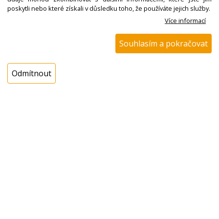
poskytli nebo které získali v důsledku toho, že používáte jejich služby.
Zanussi, originál
Více informací
Souhlasím a pokračovat
Kód zboží:
W000653500
Výrobce:
Electrolux / AEG
Odmítnout
EAN:
Katalogové číslo:
7321424750610
Dostupnost:
Sklad NADETA:
ihned k odeslání
na prodejně 1 ks
Externí sklad:
k dispozici > 25 ks
Cena s DPH:
1649,00 Kč
Cena bez DPH:
1362,81 Kč