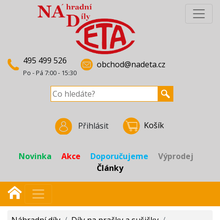
495 499 526
obchod@nadeta.cz
Po - Pá 7:00 - 15:30
Košík
Přihlásit
Novinka
Akce
Doporučujeme
Výprodej
Články
Náhradní díly
/
Díly na pračky a sušičky
/