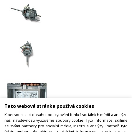
Tato webová stránka používá cookies
K personalizaci obsahu, poskytování funkcí sociálních médií a analýze
naší návštěvnosti využíváme soubory cookie. Tyto informace, sdílíme
Motor sušičky prádla
se svými partnery pro sociální média, inzerci a analýzy. Partneři tyto
8588072524024 Electrolux, AEG,
údaje mohou zkombinovat s dalšími informacemi, které jste jim