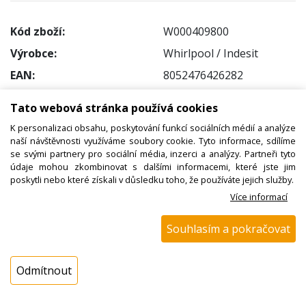
Kód zboží:
W000409800
Výrobce:
Whirlpool / Indesit
EAN:
8052476426282
Katalogové číslo:
Tato webová stránka používá cookies
Dostupnost:
K personalizaci obsahu, poskytování funkcí sociálních médií a analýze
Sklad NADETA:
není skladem
naší návštěvnosti využíváme soubory cookie. Tyto informace, sdílíme
se svými partnery pro sociální média, inzerci a analýzy. Partneři tyto
k dispozici do 48 hod
údaje mohou zkombinovat s dalšími informacemi, které jste jim
Externí sklad:
k dispozici 2 ks
poskytli nebo které získali v důsledku toho, že používáte jejich služby.
Více informací
Cena s DPH:
Souhlasím a pokračovat
156,01 Kč
Cena bez DPH:
128,93 Kč
Odmítnout