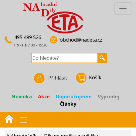
495 499 526
obchod@nadeta.cz
Po - Pá 7:00 - 15:30
Košík
Přihlásit
Novinka
Akce
Doporučujeme
Výprodej
Články
Náhradní díly
/
Díly na pračky a sušičky