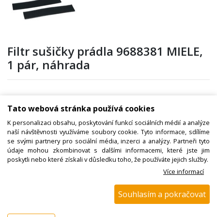
Filtr sušičky prádla 9688381 MIELE,
1 pár, náhrada
Kód zboží:
W000687400
Tato webová stránka používá cookies
Výrobce:
Miele
K personalizaci obsahu, poskytování funkcí sociálních médií a analýze
EAN:
naší návštěvnosti využíváme soubory cookie. Tyto informace, sdílíme
se svými partnery pro sociální média, inzerci a analýzy. Partneři tyto
Katalogové číslo:
údaje mohou zkombinovat s dalšími informacemi, které jste jim
poskytli nebo které získali v důsledku toho, že používáte jejich služby.
Dostupnost:
Více informací
Sklad NADETA:
není skladem
k dispozici do 48 hod
Souhlasím a pokračovat
Externí sklad:
k dispozici 6 ks