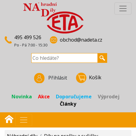
495 499 526
obchod@nadeta.cz
Po - Pá 7:00 - 15:30
Košík
Přihlásit
Novinka
Akce
Doporučujeme
Výprodej
Články
Náhradní díly
/
Díly na pračky a sušičky