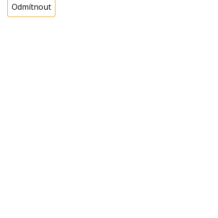
Odmítnout
Cena s DPH:
169,00 Kč
Cena bez DPH:
139,67 Kč
Koupit
ks
Dotaz na zboží
Popis