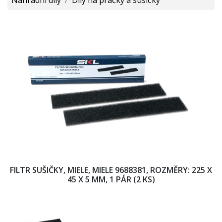
FILTR SUŠIČKY, MIELE, MIELE 9688381, ROZMĚRY: 225 X
45 X 5 MM, 1 PÁR (2 KS)