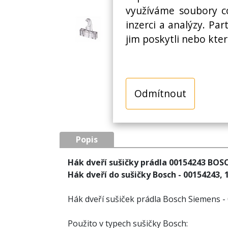
využíváme soubory co
inzerci a analýzy. Pa
jim poskytli nebo kter
Odmítnout
Popis
Hák dveří sušičky prádla 00154243 BOS
Hák dveří do sušičky Bosch - 00154243, 
Hák dveří sušiček prádla Bosch Siemens 
Použito v typech sušičky Bosch: