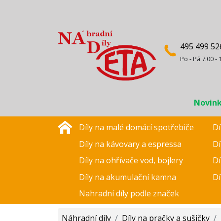
495 499 52
Po - Pá 7:00 - 
Novin
Díly na malé domácí spotřebiče
Dí
Díly na kávovary a espressa
Dí
Díly na ohřívače vod, bojlery
Dí
Díly na akumulační kamna
Dí
Nahradní díly podle značek
Náhradní díly
/
Díly na pračky a sušičky
/