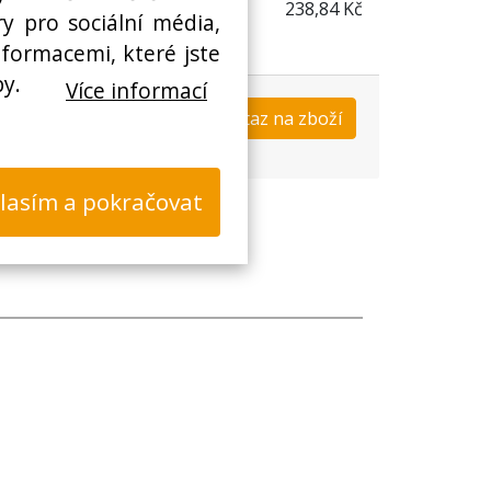
238,84 Kč
y pro sociální média,
nformacemi, které jste
by.
Více informací
Koupit
Dotaz na zboží
s
lasím a pokračovat