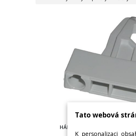
Tato webová strá
HÁK DVEŘÍ DO SUŠIČKY BOSCH - 
K personalizaci obsa