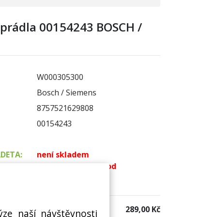
 prádla 00154243 BOSCH /
W000305300
Bosch / Siemens
8757521629808
00154243
ADETA:
není skladem
k dispozici do 48 hod
 sklad:
k dispozici 1 ks
289,00 Kč
ýze naší návštěvnosti