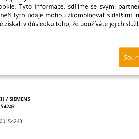
Cena bez DPH:
okie. Tyto informace, sdílíme se svými partner
rtneři tyto údaje mohou zkombinovat s dalšími i
é získali v důsledku toho, že používáte jejich služ
k
Souh
CH / SIEMENS
154243
- 00154243