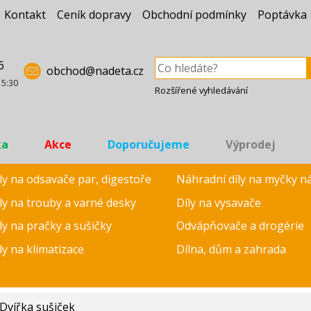
Kontakt
Ceník dopravy
Obchodní podmínky
Poptávka
6
obchod@nadeta.cz
15:30
Rozšířené vyhledávání
ka
Akce
Doporučujeme
Výprodej
ly na odsavače par, digestoře
Náhradní díly na myčky n
ly na trouby a varné desky
Díly na vysavače
ly na pračky a sušičky
Odvápňovače a drogérie
ly na klimatizace
Dílna, dům a zahrada
Dvířka sušiček