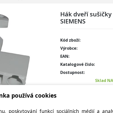
Hák dveří sušičky
SIEMENS
Kód zboží:
Výrobce:
EAN:
Katalogové číslo:
Dostupnost:
Sklad N
nka používá cookies
Externí
00154243, 154243
Cena s DPH:
hu, poskytování funkcí sociálních médií a anal