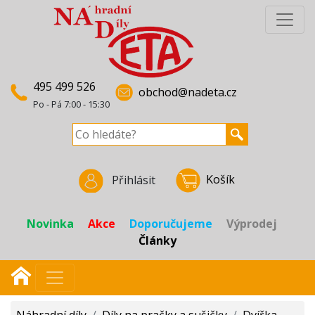
495 499 526
obchod@nadeta.cz
Po - Pá 7:00 - 15:30
Košík
Přihlásit
Novinka
Akce
Doporučujeme
Výprodej
Články
Náhradní díly
/
Díly na pračky a sušičky
/
Dvířka,