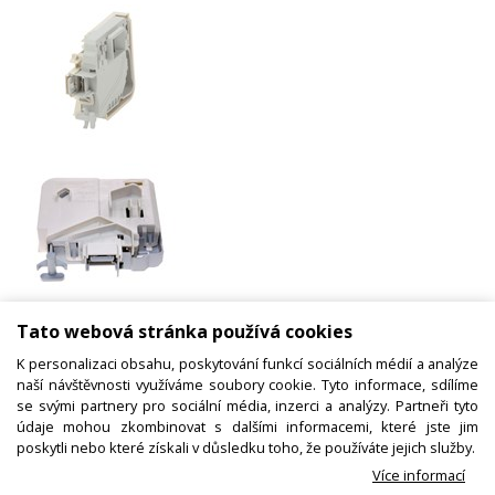
Blokování / zámek dveří pračky
Tato webová stránka používá cookies
00615923 SIEMENS / BOSCH
K personalizaci obsahu, poskytování funkcí sociálních médií a analýze
naší návštěvnosti využíváme soubory cookie. Tyto informace, sdílíme
se svými partnery pro sociální média, inzerci a analýzy. Partneři tyto
údaje mohou zkombinovat s dalšími informacemi, které jste jim
Kód zboží:
W000244900
poskytli nebo které získali v důsledku toho, že používáte jejich služby.
Více informací
Výrobce:
Bosch / Siemens