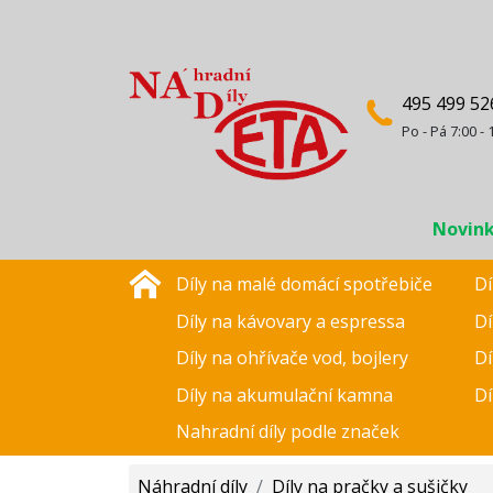
495 499 52
Po - Pá 7:00 - 
Novin
Díly na malé domácí spotřebiče
Dí
Díly na kávovary a espressa
Dí
Díly na ohřívače vod, bojlery
Dí
Díly na akumulační kamna
Dí
Nahradní díly podle značek
Náhradní díly
/
Díly na pračky a sušičky