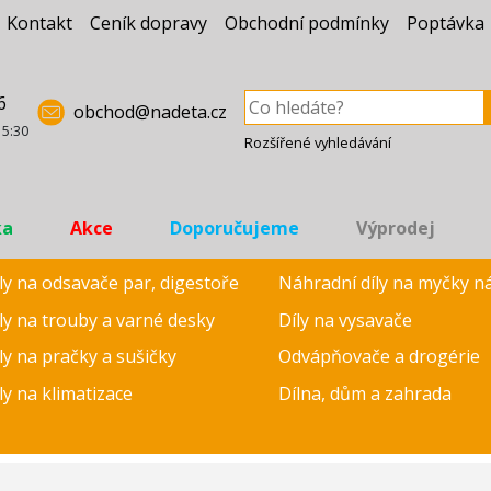
Kontakt
Ceník dopravy
Obchodní podmínky
Poptávka
6
obchod@nadeta.cz
15:30
Rozšířené vyhledávání
ka
Akce
Doporučujeme
Výprodej
ly na odsavače par, digestoře
Náhradní díly na myčky n
ly na trouby a varné desky
Díly na vysavače
ly na pračky a sušičky
Odvápňovače a drogérie
ly na klimatizace
Dílna, dům a zahrada