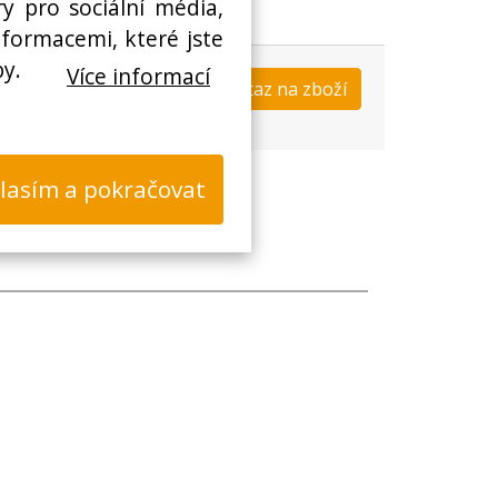
y pro sociální média,
nformacemi, které jste
by.
Více informací
Koupit
Dotaz na zboží
s
lasím a pokračovat