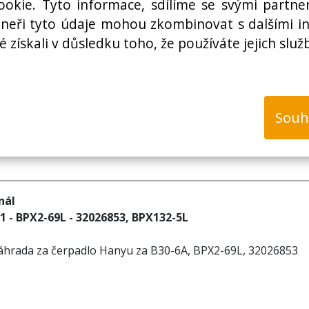
okie. Tyto informace, sdílíme se svými partner
rtneři tyto údaje mohou zkombinovat s dalšími i
é získali v důsledku toho, že používáte jejich služ
k
Souh
nál
 - BPX2-69L - 32026853, BPX132-5L
áhrada za čerpadlo Hanyu za B30-6A, BPX2-69L, 32026853