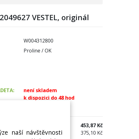
2049627 VESTEL, originál
W004312800
Proline / OK
ADETA:
není skladem
k dispozici do 48 hod
 sklad:
k dispozici 10 ks
453,87 Kč
ýze naší návštěvnosti
375,10 Kč