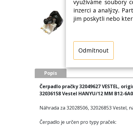
využíváme soubory co
inzerci a analýzy. Pa
jim poskytli nebo kter
Odmítnout
Popis
Čerpadlo pračky 32049627 VESTEL, origi
32036158 Vestel HANYU/12 MM B12-6A01
Náhrada za 32028506, 32026853 Vestel, n
Čerpadlo je určen pro typy praček:
AVEA A1352DB