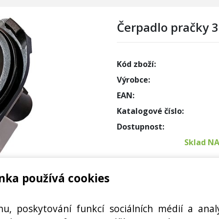
Čerpadlo pračky 3
Kód zboží:
Výrobce:
EAN:
Katalogové číslo:
Dostupnost:
Sklad N
Externí
nka používá cookies
Cena s DPH:
 - BPX2-69L - 32026853,
hu, poskytování funkcí sociálních médií a anal
Cena bez DPH: