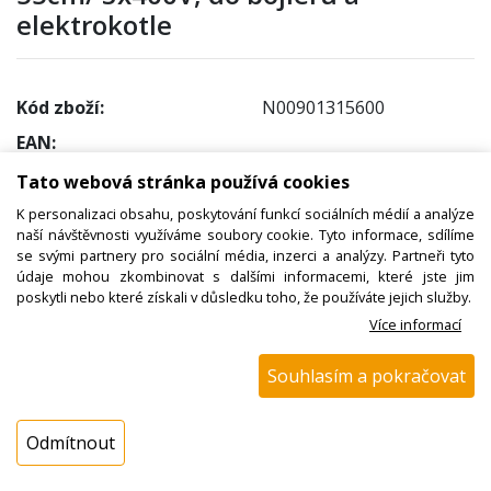
elektrokotle
Kód zboží:
N00901315600
EAN:
Katalogové číslo:
5003/301
Tato webová stránka používá cookies
Dostupnost:
K personalizaci obsahu, poskytování funkcí sociálních médií a analýze
naší návštěvnosti využíváme soubory cookie. Tyto informace, sdílíme
Sklad NADETA:
není skladem
se svými partnery pro sociální média, inzerci a analýzy. Partneři tyto
! Termín na dotaz !
údaje mohou zkombinovat s dalšími informacemi, které jste jim
poskytli nebo které získali v důsledku toho, že používáte jejich služby.
Externí sklad:
není skladem
Více informací
Cena s DPH:
Souhlasím a pokračovat
2270,00 Kč
Cena bez DPH:
Odmítnout
1876,03 Kč