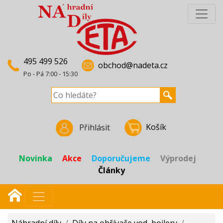
495 499 526
obchod@nadeta.cz
Po - Pá 7:00 - 15:30
Košík
Přihlásit
Novinka
Akce
Doporučujeme
Výprodej
Články
Náhradní díly
/
Díly na ohřívače vod, bojlery
/